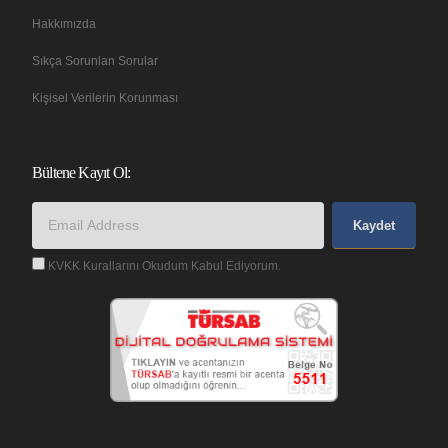
Hakkımızda
Sıkça Sorunlan Sorular
Kişisel Verilerin Korunması
Bültene Kayıt Ol:
Kaydet
KVKK Kurallarını Okudum Kabul Ediyorum.