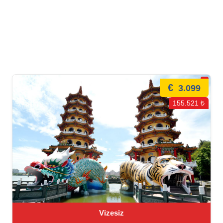
€
3.099
155.521 ₺
Vizesiz