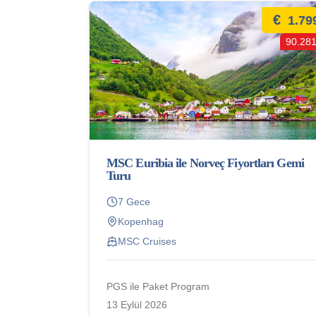
€
1.79
90.281
MSC Euribia ile Norveç Fiyortları Gemi
Turu
7 Gece
Kopenhag
MSC Cruises
PGS ile Paket Program
13 Eylül 2026