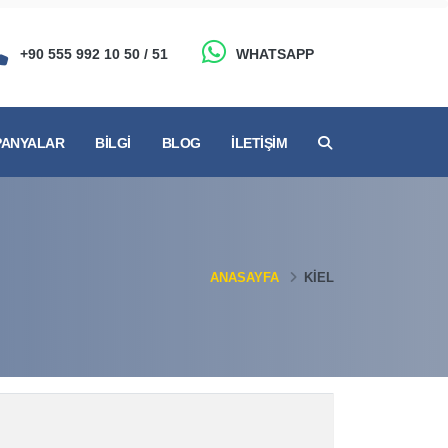
+90 555 992 10 50 / 51
WHATSAPP
ANYALAR
BILGI
BLOG
İLETIŞIM
ANASAYFA
KIEL