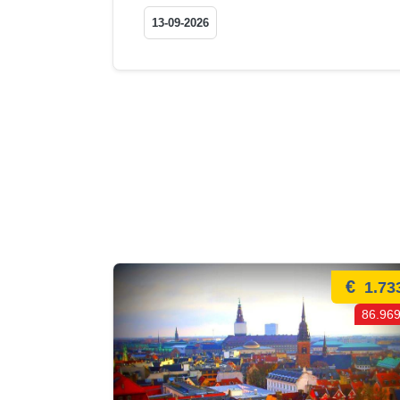
13-09-2026
€
1.73
86.969