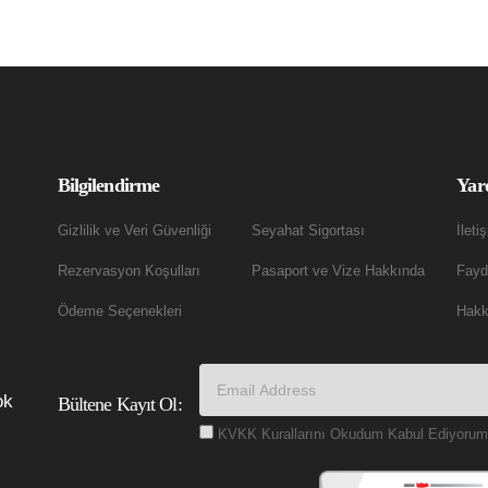
Bilgilendirme
Yar
Gizlilik ve Veri Güvenliği
Seyahat Sigortası
İleti
Rezervasyon Koşulları
Pasaport ve Vize Hakkında
Fayda
Ödeme Seçenekleri
Hakk
ok
Bültene Kayıt Ol:
KVKK Kurallarını Okudum Kabul Ediyorum