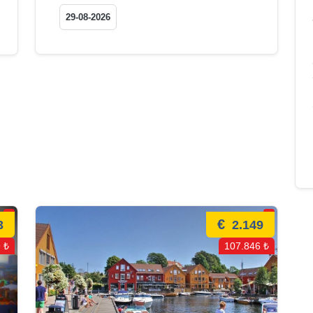
29-08-2026
€
3
2.149
 ₺
107.846 ₺