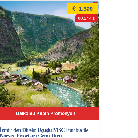
€
1.599
80.244 ₺
Balkonlu Kabin Promosyon
İzmir`den Direkt Uçuşlu MSC Euribia ile
Norveç Fiyortları Gemi Turu