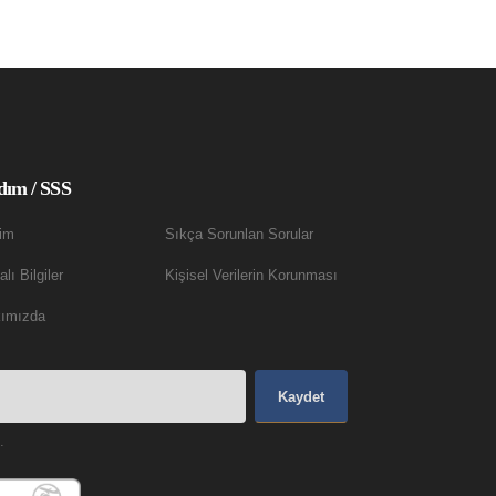
dım / SSS
şim
Sıkça Sorunlan Sorular
lı Bilgiler
Kişisel Verilerin Korunması
ımızda
Kaydet
.