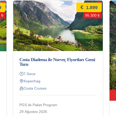
€
9
1.899
 ₺
95.300 ₺
Costa Diadema ile Norveç Fiyortları Gemi
Turu
7 Gece
Kopenhag
Costa Cruises
PGS ile Paket Program
29 Ağustos 2026