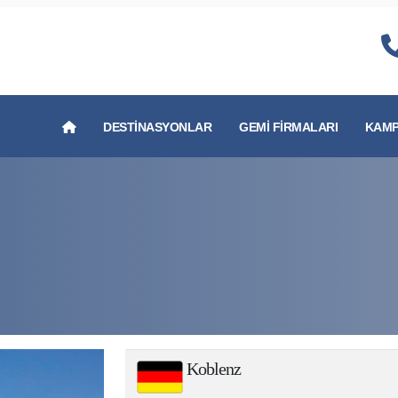
DESTINASYONLAR
GEMI FIRMALARI
KAMP
Koblenz