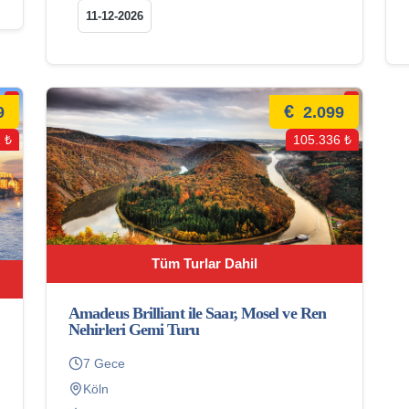
11-12-2026
€
9
2.099
 ₺
105.336 ₺
Tüm Turlar Dahil
Amadeus Brilliant ile Saar, Mosel ve Ren
Nehirleri Gemi Turu
7 Gece
Köln