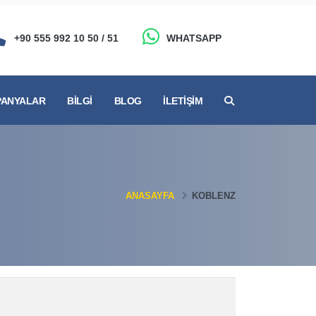
+90 555 992 10 50 / 51
WHATSAPP
ANYALAR
BILGI
BLOG
İLETIŞIM
ANASAYFA
KOBLENZ