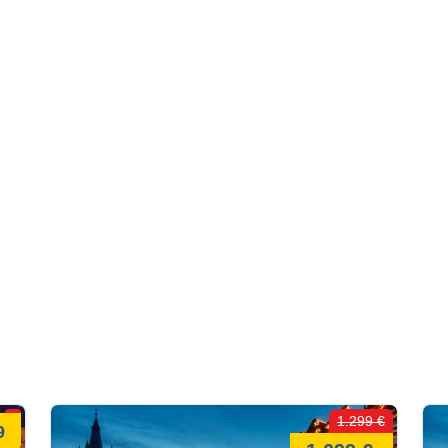
1.299 €
9