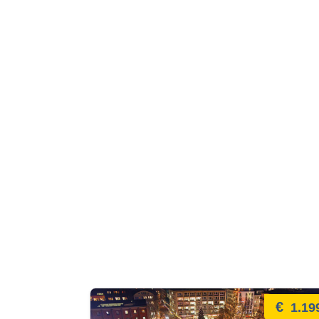
€
1.19