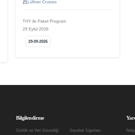
Lüftner Cruises
THY ile Paket Program
29 Eylül 2026
29-09-2026
Bilgilendirme
Yar
Gizlilik ve Veri Güvenliği
Seyahat Sigortası
İleti