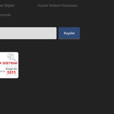
lı Bilgiler
Kişisel Verilerin Korunması
ımızda
Kaydet
.