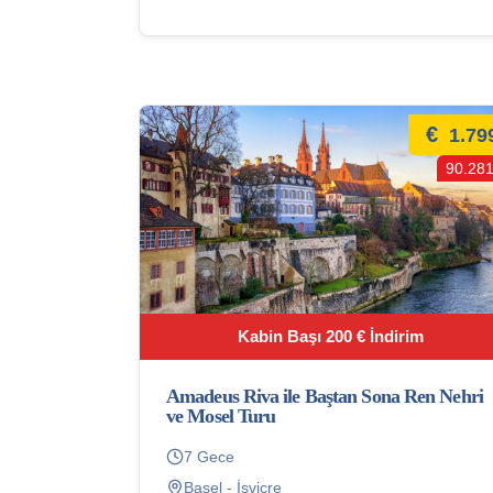
€
1.79
90.281
Kabin Başı 200 € İndirim
Amadeus Riva ile Baştan Sona Ren Nehri
ve Mosel Turu
7 Gece
Basel - İsviçre