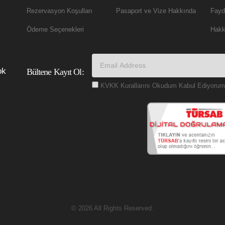
Rezervasyon Koşulları
Pasaport ve Vize Hakkında
Fayda
Ödeme Seçenekleri
Hakk
ok
Bültene Kayıt Ol:
KVKK Kurallarını Okudum Kabul Ediyorum
© 2026 All Rights Reserved.