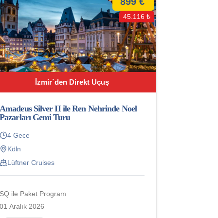
899 €
45.116 ₺
İzmir`den Direkt Uçuş
Amadeus Silver II ile Ren Nehrinde Noel
Pazarları Gemi Turu
4 Gece
Köln
Lüftner Cruises
SQ ile Paket Program
01 Aralık 2026