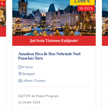
1.099 €
 ₺
55.152 ₺
Şef Arda Türkmen Eşliğinde!
Amadeus Riva ile Ren Nehrinde Noel
Pazarları Turu
4 Gece
Stuttgart
Lüftner Cruises
SQ/THY ile Paket Program
11 Aralık 2026