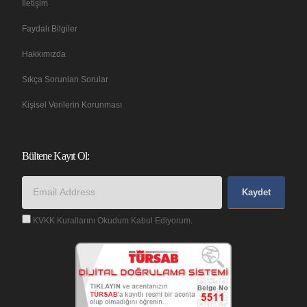
İletişim
Faydalı Bilgiler
Hakkımızda
Sıkça Sorunlan Sorular
Kişisel Verilerin Korunması
Bültene Kayıt Ol:
Kaydet
KVKK Kurallarını Okudum Kabul Ediyorum.