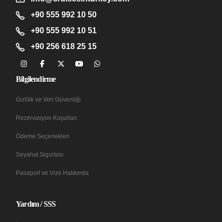
+90 555 992 10 50
+90 555 992 10 51
+90 256 618 25 15
Bilgilendirme
Gizlilik ve Veri Güvenliği
Rezervasyon Koşulları
Ödeme Seçenekleri
Seyahat Sigortası
Pasaport ve Vize Hakkında
Yardım / SSS