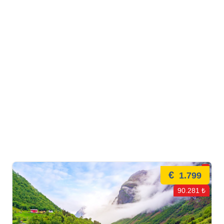
€
1.799
90.281 ₺