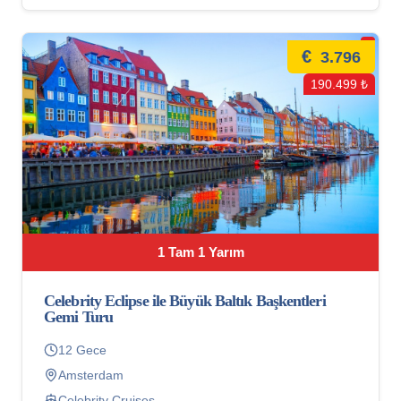
€
3.796
190.499 ₺
1 Tam 1 Yarım
Celebrity Eclipse ile Büyük Baltık Başkentleri
Gemi Turu
12 Gece
Amsterdam
Celebrity Cruises