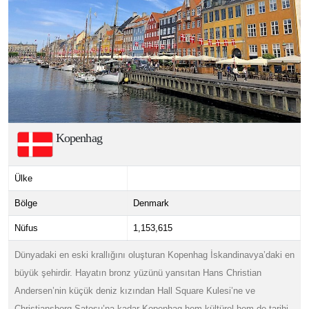
Kopenhag
Ülke
Bölge
Denmark
Nüfus
1,153,615
Dünyadaki en eski krallığını oluşturan Kopenhag İskandinavya’daki en
büyük şehirdir. Hayatın bronz yüzünü yansıtan Hans Christian
Andersen’nin küçük deniz kızından Hall Square Kulesi’ne ve
Christiansborg Şatosu’na kadar Kopenhag hem kültürel hem de tarihi