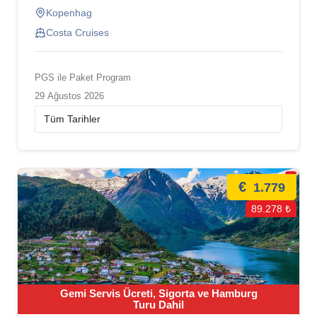
Kopenhag
Costa Cruises
PGS ile Paket Program
29 Ağustos 2026
€
1.779
89.278 ₺
Gemi Servis Ücreti, Sigorta ve Hamburg
Turu Dahil