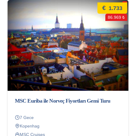
€
1.733
86.969 ₺
MSC Euriba ile Norveç Fiyortları Gemi Turu
7 Gece
Kopenhag
MSC Cruises