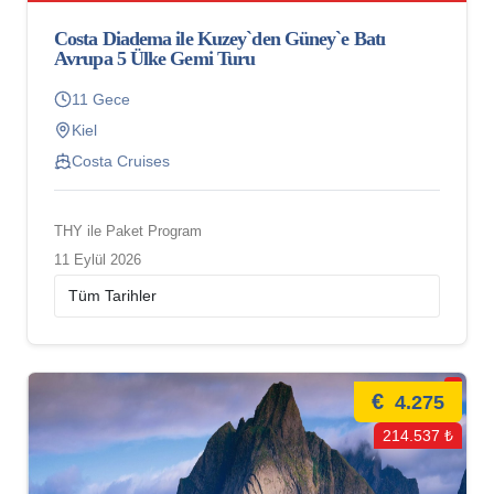
Costa Diadema ile Kuzey`den Güney`e Batı
Avrupa 5 Ülke Gemi Turu
11 Gece
Kiel
Costa Cruises
THY ile Paket Program
11 Eylül 2026
€
4.275
214.537 ₺