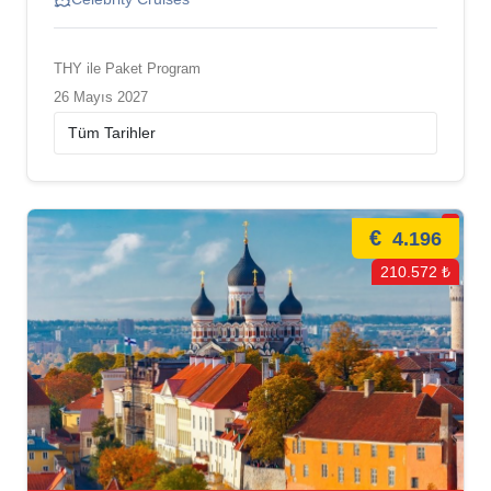
THY ile Paket Program
26 Mayıs 2027
€
4.196
210.572 ₺