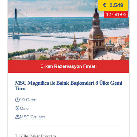
€
2.549
127.919 ₺
Erken Rezervasyon Fırsatı
MSC Magnifica ile Baltık Başkentleri 8 Ülke Gemi
Turu
10 Gece
Oslo
MSC Cruises
THY ile Paket Program