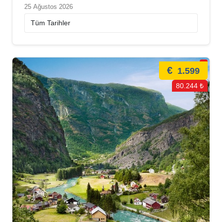
25 Ağustos 2026
€
1.599
80.244 ₺