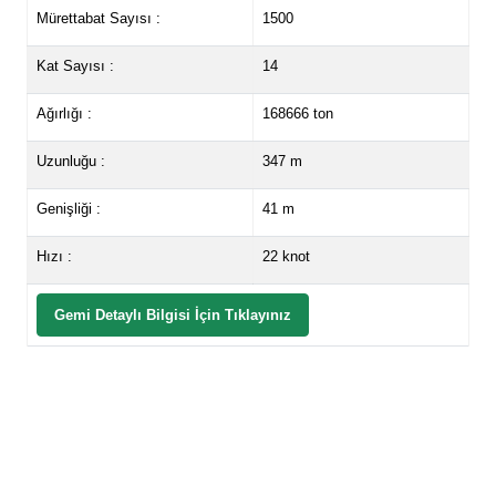
Mürettabat Sayısı :
1500
Kat Sayısı :
14
Ağırlığı :
168666 ton
Uzunluğu :
347 m
Genişliği :
41 m
Hızı :
22 knot
Gemi Detaylı Bilgisi İçin Tıklayınız