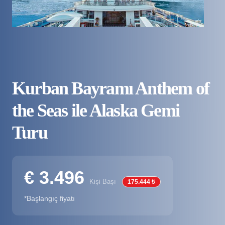
Kurban Bayramı Anthem of
the Seas ile Alaska Gemi
Turu
€ 3.496
Kişi Başı
175.444 ₺
*Başlangıç fiyatı