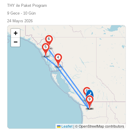
THY ile Paket Program
9 Gece - 10 Gün
24 Mayıs 2026
+
6
−
5
4
8
2
9
Leaflet
|
© OpenStreetMap contributors