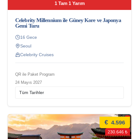
1 Tam 1 Yarım
Celebrity Millennium ile Güney Kore ve Japonya
Gemi Turu
16 Gece
Seoul
Celebrity Cruises
QR ile Paket Program
24 Mayıs 2027
€
4.596
230.646 ₺