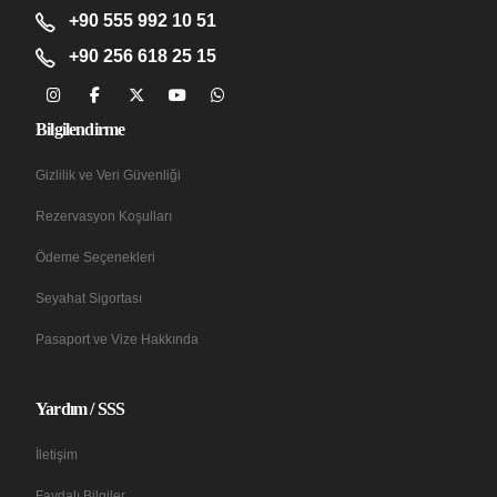
+90 555 992 10 51
+90 256 618 25 15
Bilgilendirme
Gizlilik ve Veri Güvenliği
Rezervasyon Koşulları
Ödeme Seçenekleri
Seyahat Sigortası
Pasaport ve Vize Hakkında
Yardım / SSS
İletişim
Faydalı Bilgiler