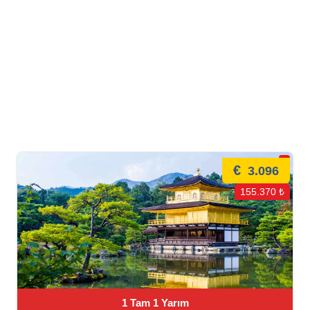
€
3.096
155.370 ₺
1 Tam 1 Yarım