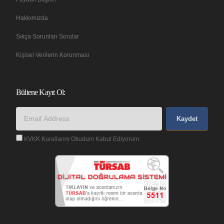
Hakkımızda
Sıkça Sorunlan Sorular
Kişisel Verilerin Korunması
Bültene Kayıt Ol:
Kaydet
KVKK Kurallarını Okudum Kabul Ediyorum.