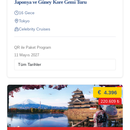
Japonya ve Güney Kore Gemi Turu
16 Gece
Tokyo
Celebrity Cruises
QR ile Paket Program
11 Mayıs 2027
€
4.396
220.609 ₺