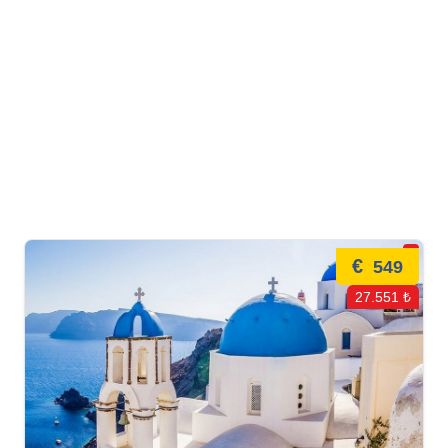
€
549
27.551 ₺