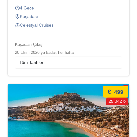
4 Gece
Kuşadası
Celestyal Cruises
Kuşadası Çıkışlı
20 Ekim 2026`ya kadar, her hafta
€
499
25.042 ₺