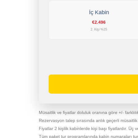
İç Kabin
€2.496
2. Kişi %25
Müsaitlik ve fiyatlar doluluk oranına göre +/- farklılık
Rezervasyon talep sırasında anlık geçerli müsaitlik ve 
Fiyatlar 2 kişilik kabinlerde kişi başı fiyatlardır. Üç v
Tüm paket tur programlarında kabin numaraları turdan