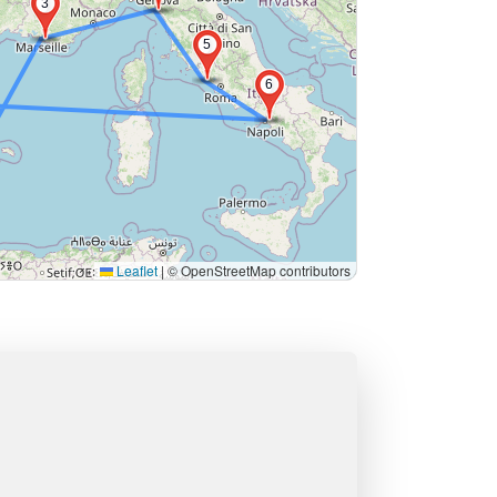
3
5
6
Leaflet
|
© OpenStreetMap contributors