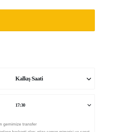
Kalkış Saati
17:30
en gemimize transfer
anların başkenti olan; göze çarpan mimarisi ve sanat