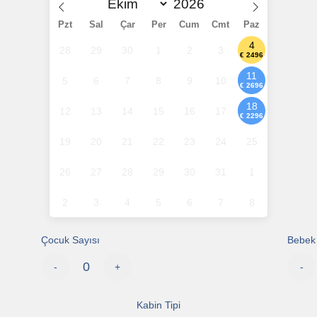
Pzt
Sal
Çar
Per
Cum
Cmt
Paz
4
28
29
30
1
2
3
€ 2496
11
5
6
7
8
9
10
€ 2696
18
12
13
14
15
16
17
€ 2296
19
20
21
22
23
24
25
26
27
28
29
30
31
1
2
3
4
5
6
7
8
Çocuk Sayısı
Bebek 
-
+
-
Kabin Tipi