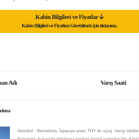
Kabin Bilgileri ve Fiyatlar
Kabin Bilgileri ve Fiyatları Görebilmek için tıklayınız.
an Adı
Varış Saati
elona
İstanbul - Barselona, İspanya arası THY ile uçuş. Varışı takib
Barselona, Avrupa'da görülmesi gereken önemli yerlerden biri. Katal