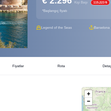
€ 2.296
Kişi Başı
115.223 ₺
*Başlangıç fiyatı
Legend of the Seas
Barselona
Fiyatlar
Rota
Detay
+
−