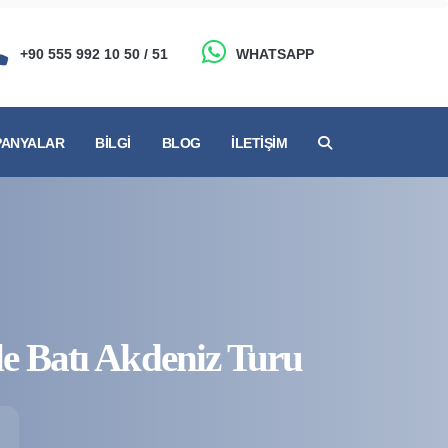
+90 555 992 10 50 / 51
WHATSAPP
ANYALAR
BILGI
BLOG
İLETIŞIM
ile Batı Akdeniz Turu