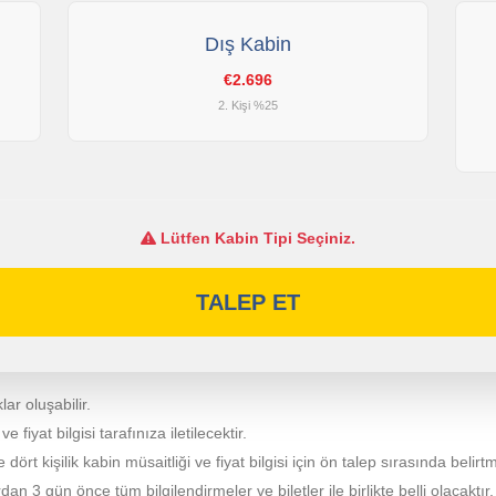
Dış Kabin
€2.696
2. Kişi %25
Lütfen Kabin Tipi Seçiniz.
TALEP ET
lar oluşabilir.
fiyat bilgisi tarafınıza iletilecektir.
e dört kişilik kabin müsaitliği ve fiyat bilgisi için ön talep sırasında belirt
 3 gün önce tüm bilgilendirmeler ve biletler ile birlikte belli olacaktır.