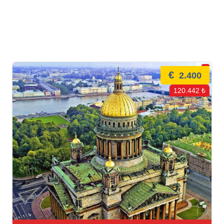
€
2.400
120.442 ₺