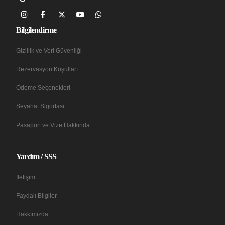
Bilgilendirme
Gizlilik ve Veri Güvenliği
Rezervasyon Koşulları
Ödeme Seçenekleri
Seyahat Sigortası
Pasaport ve Vize Hakkında
Yardım / SSS
İletişim
Faydalı Bilgiler
Hakkımızda