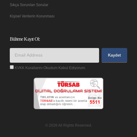
Sıkça Sorunlan Sorular
Kişisel Verilerin Korunması
Bültene Kayıt Ol:
Kaydet
KVKK Kurallarını Okudum Kabul Ediyorum.
© 2026 All Rights Reserved.