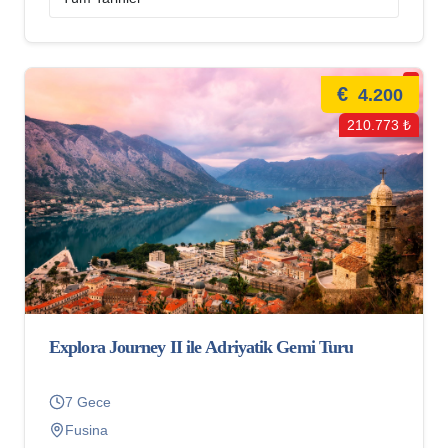
€
4.200
210.773 ₺
Explora Journey II ile Adriyatik Gemi Turu
7 Gece
Fusina