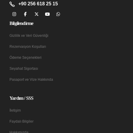
+90 256 618 25 15
Bilgilendirme
Gizlilik ve Veri Güvenliği
Rezervasyon Koşulları
Ödeme Seçenekleri
Seyahat Sigortası
Pasaport ve Vize Hakkında
Yardım / SSS
İletişim
Faydalı Bilgiler
Hakkımızda