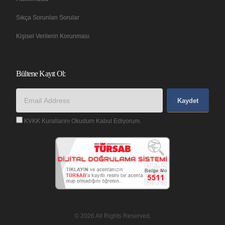
Sıkça Sorunlan Sorular
Kişisel Verilerin Korunması
Bültene Kayıt Ol:
Kaydet
KVKK Kurallarını Okudum Kabul Ediyorum.
© 2026 All Rights Reserved.