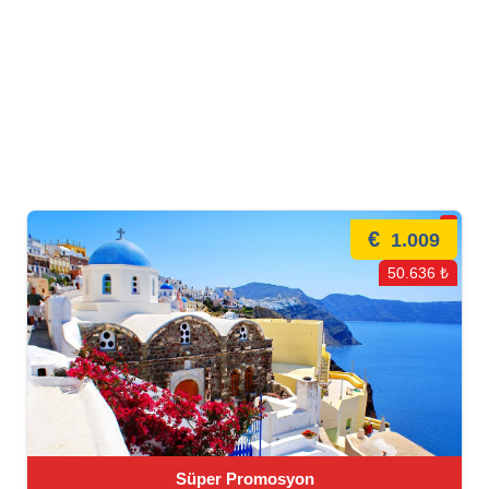
€
1.009
50.636 ₺
Süper Promosyon