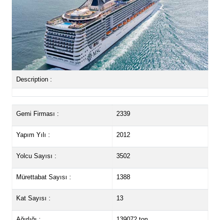
Description :
Gemi Firması :
2339
Yapım Yılı :
2012
Yolcu Sayısı :
3502
Mürettabat Sayısı :
1388
Kat Sayısı :
13
Ağırlığı :
139072 ton