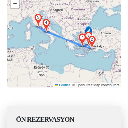
−
5
4
8
7
2
Leaflet
|
© OpenStreetMap contributors
ÖN REZERVASYON