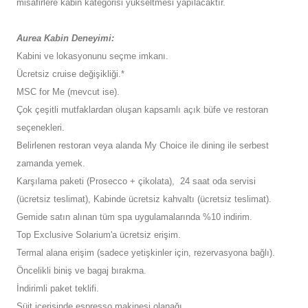
misafirlere kabin kategorisi yükseltmesi yapılacaktır.
Aurea Kabin Deneyimi:
Kabini ve lokasyonunu seçme imkanı.
Ücretsiz cruise değişikliği.*
MSC for Me (mevcut ise).
Çok çeşitli mutfaklardan oluşan kapsamlı açık büfe ve restoran
seçenekleri.
Belirlenen restoran veya alanda My Choice ile dining ile serbest
zamanda yemek.
Karşılama paketi (Prosecco + çikolata), 24 saat oda servisi
(ücretsiz teslimat), Kabinde ücretsiz kahvaltı (ücretsiz teslimat).
Gemide satın alınan tüm spa uygulamalarında %10 indirim.
Top Exclusive Solarium'a ücretsiz erişim.
Termal alana erişim (sadece yetişkinler için, rezervasyona bağlı).
Öncelikli biniş ve bagaj bırakma.
İndirimli paket teklifi.
Süit içerisinde espresso makinesi olanağı.