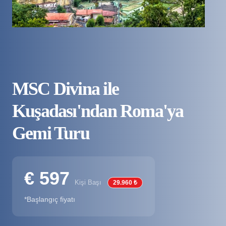
MSC Divina ile
Kuşadası'ndan Roma'ya
Gemi Turu
€ 597
Kişi Başı
29.960 ₺
*Başlangıç fiyatı