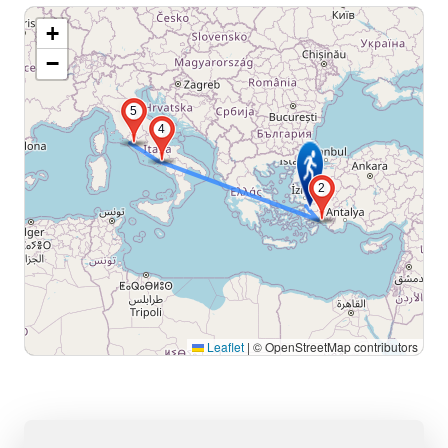
+
−
5
4
2
Leaflet
|
© OpenStreetMap contributors