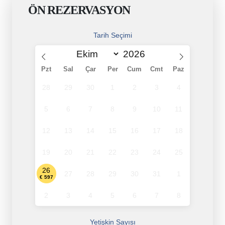
ÖN REZERVASYON
Tarih Seçimi
Pzt
Sal
Çar
Per
Cum
Cmt
Paz
28
29
30
1
2
3
4
5
6
7
8
9
10
11
12
13
14
15
16
17
18
19
20
21
22
23
24
25
26
27
28
29
30
31
1
€ 597
2
3
4
5
6
7
8
Yetişkin Sayısı