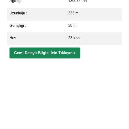
Ağırlığı :
139072 ton
Uzunluğu :
333 m
Genişliği :
38 m
Hızı :
23 knot
Gemi Detaylı Bilgisi İçin Tıklayınız