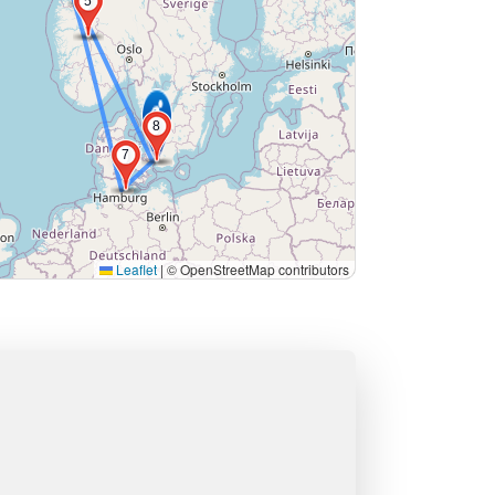
5
8
7
Leaflet
|
© OpenStreetMap contributors