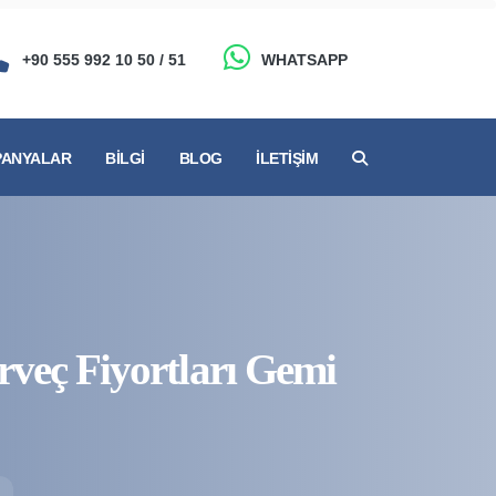
+90 555 992 10 50 / 51
WHATSAPP
ANYALAR
BILGI
BLOG
İLETIŞIM
rveç Fiyortları Gemi