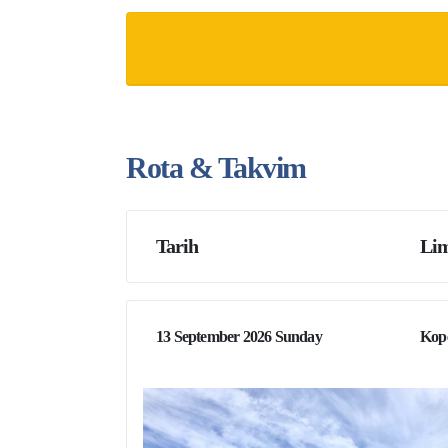
Rota & Takvim
Tarih
Lim
13 September 2026 Sunday
Kop