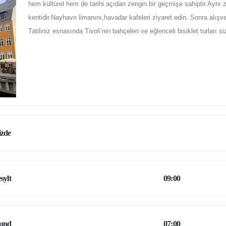
hem kültürel hem de tarihi açıdan zengin bir geçmişe sahiptir.Aynı z
kentidir.Nayhavn limanını,havadar kafeleri ziyaret edin. Sonra alış
Tatiliniz esnasında Tivoli’nin bahçeleri ve eğlenceli bisiklet turları si
izde
sylt
09:00
sund
07:00