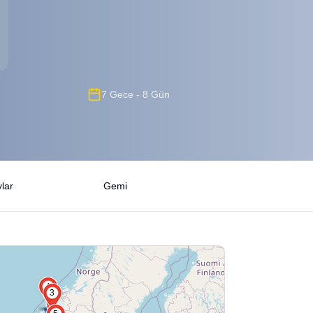
7 Gece - 8 Gün
lar
Gemi
4
3