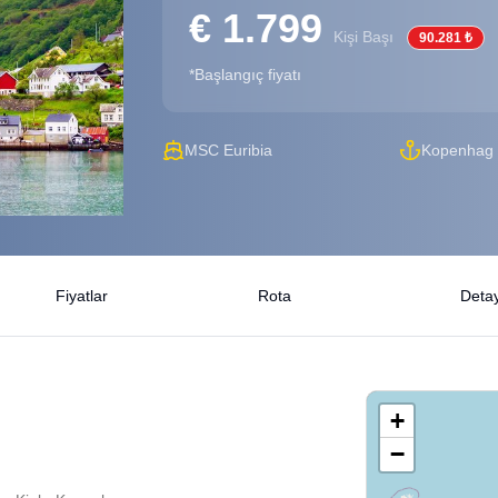
€ 1.799
Kişi Başı
90.281 ₺
*Başlangıç fiyatı
MSC Euribia
Kopenhag
Fiyatlar
Rota
Detay
+
−