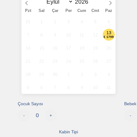
Pzt
Sal
Çar
Per
Cum
Cmt
Paz
31
1
2
3
4
5
6
13
7
8
9
10
11
12
€ 1799
14
15
16
17
18
19
20
21
22
23
24
25
26
27
28
29
30
1
2
3
4
5
6
7
8
9
10
11
Çocuk Sayısı
Bebek 
-
+
-
Kabin Tipi