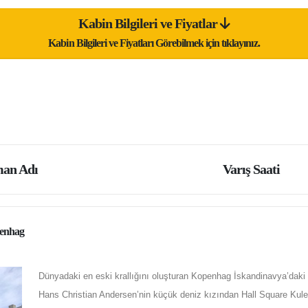
Kabin Bilgileri ve Fiyatlar
Kabin Bilgileri ve Fiyatları Görebilmek için tıklayınız.
an Adı
Varış Saati
enhag
Dünyadaki en eski krallığını oluşturan Kopenhag İskandinavya’daki
Hans Christian Andersen’nin küçük deniz kızından Hall Square Kul