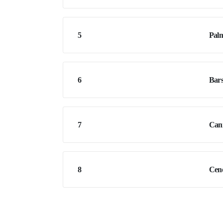
5
Palm
6
Bars
7
Cann
8
Cen