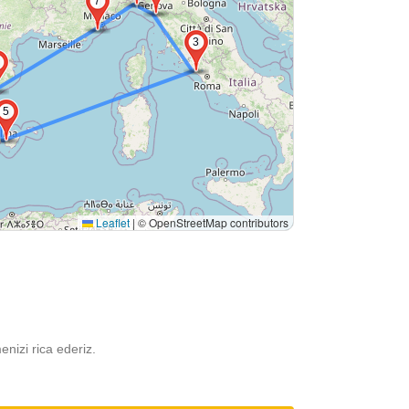
7
3
5
Leaflet
|
© OpenStreetMap contributors
menizi rica ederiz.