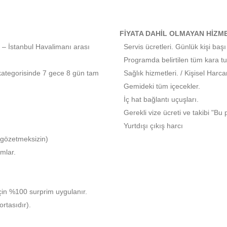
FİYATA DAHİL OLMAYAN HİZM
 – İstanbul Havalimanı arası
Servis ücretleri. Günlük kişi baş
Programda belirtilen tüm kara tur
tegorisinde 7 gece 8 gün tam
Sağlık hizmetleri. / Kişisel Harca
Gemideki tüm içecekler.
İç hat bağlantı uçuşları.
Gerekli vize ücreti ve takibi "Bu
Yurtdışı çıkış harcı
ı gözetmeksizin)
mlar.
çin %100 surprim uygulanır.
rtasıdır).