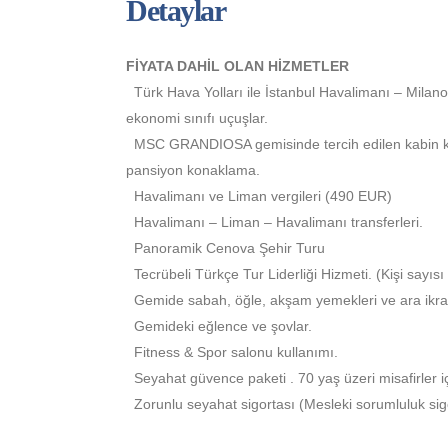
Detaylar
FİYATA DAHİL OLAN HİZMETLER
Türk Hava Yolları ile İstanbul Havalimanı – Milano
ekonomi sınıfı uçuşlar.
MSC GRANDIOSA gemisinde tercih edilen kabin ka
pansiyon konaklama.
Havalimanı ve Liman vergileri (490 EUR)
Havalimanı – Liman – Havalimanı transferleri.
Panoramik Cenova Şehir Turu
Tecrübeli Türkçe Tur Liderliği Hizmeti. (Kişi sayıs
Gemide sabah, öğle, akşam yemekleri ve ara ikra
Gemideki eğlence ve şovlar.
Fitness & Spor salonu kullanımı.
Seyahat güvence paketi . 70 yaş üzeri misafirler i
Zorunlu seyahat sigortası (Mesleki sorumluluk sigo