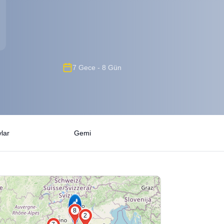
7 Gece - 8 Gün
lar
Gemi
8
2