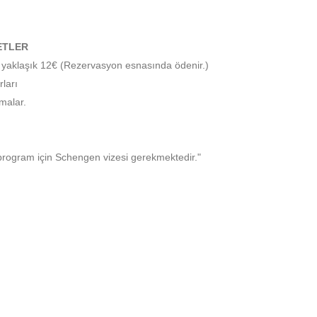
ETLER
ı yaklaşık 12€ (Rezervasyon esnasında ödenir.)
ları
malar.
 program için Schengen vizesi gerekmektedir."