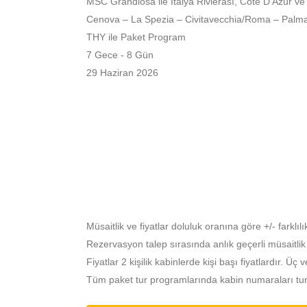
MSC Grandiosa ile İtalya Rivierası, Cote D'Azur ve
Cenova – La Spezia – Civitavecchia/Roma – Palm
THY ile Paket Program
7 Gece - 8 Gün
29 Haziran 2026
Müsaitlik ve fiyatlar doluluk oranına göre +/- farklılık
Rezervasyon talep sırasında anlık geçerli müsaitlik ve 
Fiyatlar 2 kişilik kabinlerde kişi başı fiyatlardır. Üç v
Tüm paket tur programlarında kabin numaraları turdan