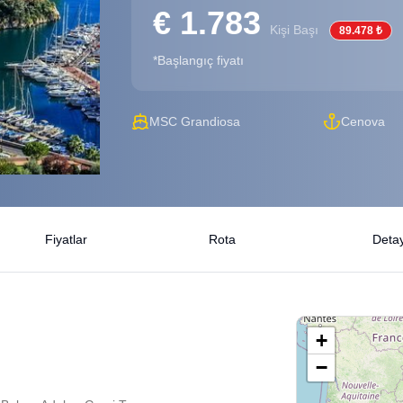
€ 1.783
Kişi Başı
89.478 ₺
*Başlangıç fiyatı
MSC Grandiosa
Cenova
Fiyatlar
Rota
Detay
+
−