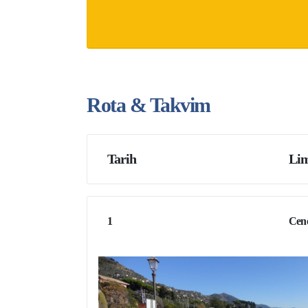
Rota & Takvim
Tarih
Lim
1
Cen