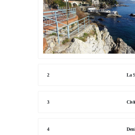
2
La S
3
Civi
4
Den