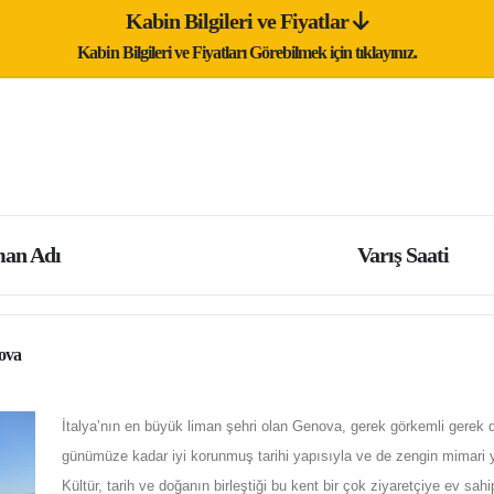
Kabin Bilgileri ve Fiyatlar
Kabin Bilgileri ve Fiyatları Görebilmek için tıklayınız.
an Adı
Varış Saati
ova
İtalya’nın en büyük liman şehri olan Genova, gerek görkemli gerek 
günümüze kadar iyi korunmuş tarihi yapısıyla ve de zengin mimari yap
Kültür, tarih ve doğanın birleştiği bu kent bir çok ziyaretçiye ev sahi