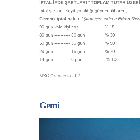
İPTAL İADE ŞARTLARI * TOPLAM TUTAR ÜZE
İptal şartları: Kayıt yapıldığı günden itibaren;
Cezasız iptal hakkı.
(Şuan için sadece
Erken Re
90 gün kala kişi başı % 15
89 gün ---------- 60 gün % 30
59 gün ---------- 30 gün % 50
29 gün ---------- 15 gün % 70
14 gün ---------- 0 gün % 100
MSC Grandiosa - 02
Gemi