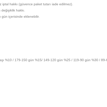
 iptal hakkı (güvence paket tutarı iade edilmez).
eğişiklik hakkı.
ün içerisinde eklenebilir.
şi başı %10 / 179-150 gün %15/ 149-120 gün %25 / 119-90 gün %30 / 89