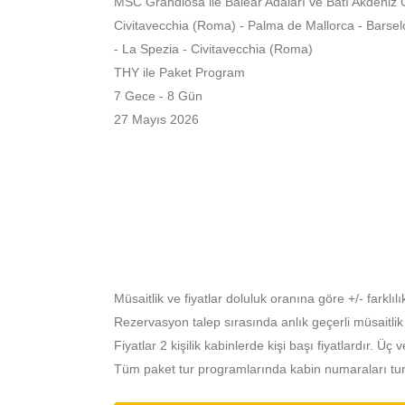
MSC Grandiosa ile Balear Adaları ve Batı Akdeniz
Civitavecchia (Roma) - Palma de Mallorca - Barsel
- La Spezia - Civitavecchia (Roma)
THY ile Paket Program
7 Gece - 8 Gün
27 Mayıs 2026
Müsaitlik ve fiyatlar doluluk oranına göre +/- farklılık
Rezervasyon talep sırasında anlık geçerli müsaitlik ve 
Fiyatlar 2 kişilik kabinlerde kişi başı fiyatlardır. Üç v
Tüm paket tur programlarında kabin numaraları turdan