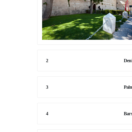
2
Den
3
Palm
4
Bars