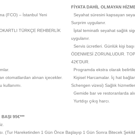
FİYATA DAHİL OLMAYAN HİZM
ma (FCO) – İstanbul Yeni
Seyahat süresini kapsayan seyah
Surprim uygulanır.
KOKARTLI TÜRKÇE REHBERLİK
İptal teminatlı seyahat sağlık si
uygulanır.
Servis ücretleri. Günlük kişi 
ÖDENMESİ ZORUNLUDUR. TOPLA
42€’DUR.
mlar.
Programda ekstra olarak belirtilen
an otomatlardan alınan içecekler.
Kişisel Harcamalar. İç hat bağlantı
 kullanımı.
Schengen vizesi) Sağlık hizmetler
Gemide bar ve restoranlarda alı
Yurtdışı çıkış harcı.
BAŞI 95€***
z.
ı. (Tur Hareketinden 1 Gün Önce Başlayıp 1 Gün Sonra Bitecek Şekilde