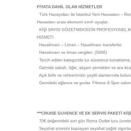
FİYATA DAHİL OLAN HİZMETLER
Türk Havayolları ile İstanbul Yeni Havaalanı – Ro
Havaalanı arası ekonomi sınıfı uçuşlar.
KİŞİ SAYISI GÖZETMEKSİZİN PROFESYONEL 
HİZMETİ.
Havalimanı – Liman – Havalimanı transferler.
Havalimanı ve liman vergileri. (500€)
Tercih edilen kategoride tur süresince konaklama.
Gemide sabah, öğle, akşam yemekleri ve ara ikra
Açık büfe ve rehberimizin çeşitli alanlarında bulun
Gemideki eğlence ve şovlar. Fitness & Spor salonu
***CRUISE GUVENCE VE EK SERVIS PAKETİ KİŞİ 
70€ değerindeki son gün Roma Outlet turu ücretsi
Seyahat süresini kapsayan seyahat sağlık sigortas