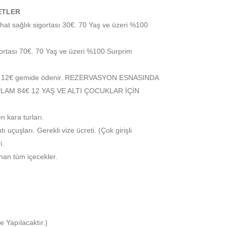
ETLER
at sağlık sigortası 30€. 70 Yaş ve üzeri %100
gortası 70€. 70 Yaş ve üzeri %100 Surprim
başı 12€ gemide ödenir. REZERVASYON ESNASINDA
M 84€ 12 YAŞ VE ALTI ÇOCUKLAR İÇİN
 kara turları.
 uçuşları. Gerekli vize ücreti. (Çok girişli
i.
nan tüm içecekler.
 Yapılacaktır.)