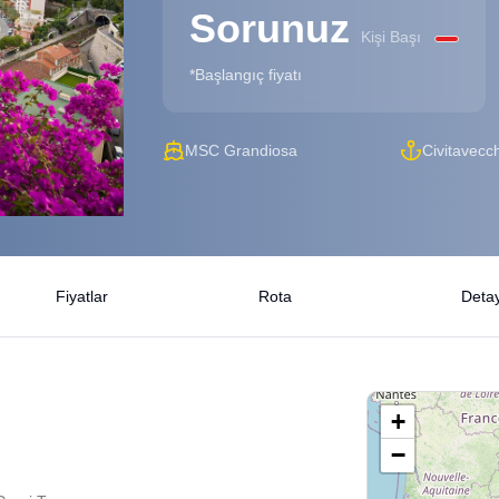
Sorunuz
Kişi Başı
*Başlangıç fiyatı
MSC Grandiosa
Civitavecc
Fiyatlar
Rota
Detay
+
−