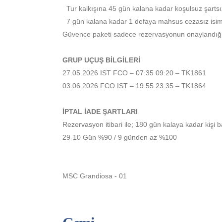
Tur kalkışına 45 gün kalana kadar koşulsuz şartsız
7 gün kalana kadar 1 defaya mahsus cezasız isim d
Güvence paketi sadece rezervasyonun onaylandığı g
GRUP UÇUŞ BİLGİLERİ
27.05.2026 IST FCO – 07:35 09:20 – TK1861
03.06.2026 FCO IST – 19:55 23:35 – TK1864
İPTAL İADE ŞARTLARI
Rezervasyon itibari ile; 180 gün kalaya kadar ki
29-10 Gün %90 / 9 günden az %100
MSC Grandiosa - 01