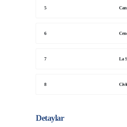
5
Cann
6
Cen
7
La S
8
Civi
Detaylar