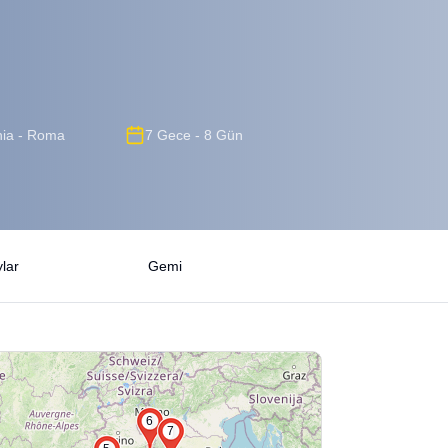
hia - Roma
7 Gece - 8 Gün
lar
Gemi
6
7