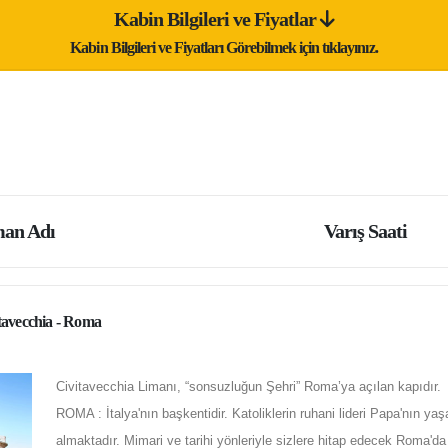
Kabin Bilgileri ve Fiyatlar
Kabin Bilgileri ve Fiyatları Görebilmek için tıklayınız.
an Adı
Varış Saati
tavecchia - Roma
Civitavecchia Limanı, “sonsuzluğun Şehri” Roma’ya açılan kapıdır.
ROMA : İtalya'nın başkentidir. Katoliklerin ruhani lideri Papa'nın y
almaktadır. Mimari ve tarihi yönleriyle sizlere hitap edecek Roma'd