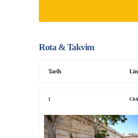
Rota & Takvim
Tarih
Lim
1
Civi