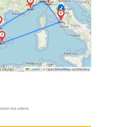
5
8
3
Leaflet
|
© OpenStreetMap contributors
menizi rica ederiz.