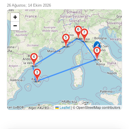
26 Ağustos; 14 Ekim 2026
+
−
6
7
5
8
4
3
Leaflet
|
© OpenStreetMap contributors