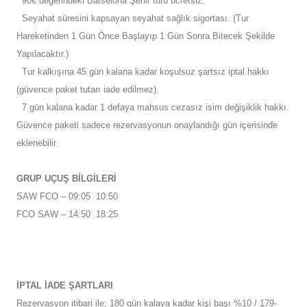
90€ değerindeki Barselona Şehir turu ücretsiz.
Seyahat süresini kapsayan seyahat sağlık sigortası. (Tur
Hareketinden 1 Gün Önce Başlayıp 1 Gün Sonra Bitecek Şekilde
Yapılacaktır.)
Tur kalkışına 45 gün kalana kadar koşulsuz şartsız iptal hakkı
(güvence paket tutarı iade edilmez).
7 gün kalana kadar 1 defaya mahsus cezasız isim değişiklik hakkı.
Güvence paketi sadece rezervasyonun onaylandığı gün içerisinde
eklenebilir.
GRUP UÇUŞ BİLGİLERİ
SAW FCO – 09:05 10:50
FCO SAW – 14:50 18:25
İPTAL İADE ŞARTLARI
Rezervasyon itibari ile; 180 gün kalaya kadar kişi başı %10 / 179-