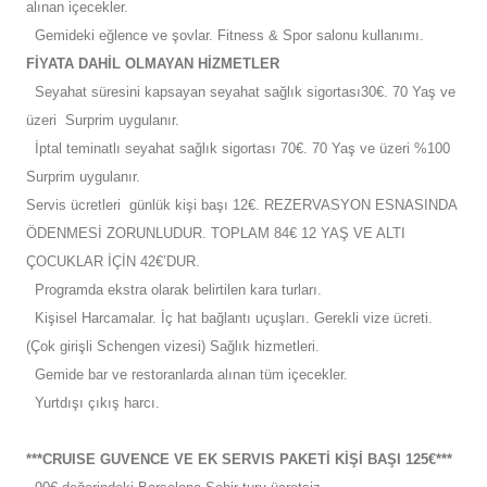
alınan içecekler.
Gemideki eğlence ve şovlar. Fitness & Spor salonu kullanımı.
FİYATA DAHİL OLMAYAN HİZMETLER
Seyahat süresini kapsayan seyahat sağlık sigortası30€. 70 Yaş ve
üzeri Surprim uygulanır.
İptal teminatlı seyahat sağlık sigortası 70€. 70 Yaş ve üzeri %100
Surprim uygulanır.
Servis ücretleri günlük kişi başı 12€. REZERVASYON ESNASINDA
ÖDENMESİ ZORUNLUDUR. TOPLAM 84€ 12 YAŞ VE ALTI
ÇOCUKLAR İÇİN 42€’DUR.
Programda ekstra olarak belirtilen kara turları.
Kişisel Harcamalar. İç hat bağlantı uçuşları. Gerekli vize ücreti.
(Çok girişli Schengen vizesi) Sağlık hizmetleri.
Gemide bar ve restoranlarda alınan tüm içecekler.
Yurtdışı çıkış harcı.
***CRUISE GUVENCE VE EK SERVIS PAKETİ KİŞİ BAŞI 125€***