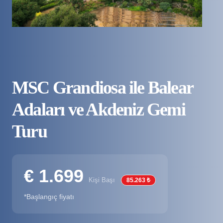
MSC Grandiosa ile Balear
Adaları ve Akdeniz Gemi
Turu
€ 1.699
Kişi Başı
85.263 ₺
*Başlangıç fiyatı