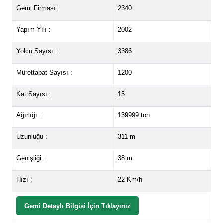
Gemi Firması :
2340
Yapım Yılı :
2002
Yolcu Sayısı :
3386
Mürettabat Sayısı :
1200
Kat Sayısı :
15
Ağırlığı :
139999 ton
Uzunluğu :
311 m
Genişliği :
38 m
Hızı :
22 Km/h
Gemi Detaylı Bilgisi İçin Tıklayınız