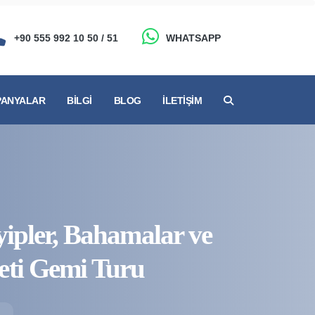
+90 555 992 10 50 / 51
WHATSAPP
ANYALAR
BILGI
BLOG
İLETIŞIM
ipler, Bahamalar ve
ti Gemi Turu