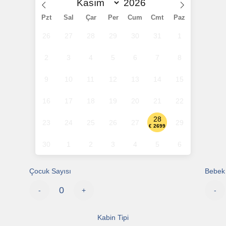
Pzt
Sal
Çar
Per
Cum
Cmt
Paz
26
27
28
29
30
31
1
2
3
4
5
6
7
8
9
10
11
12
13
14
15
16
17
18
19
20
21
22
28
23
24
25
26
27
29
€ 2699
30
1
2
3
4
5
6
Çocuk Sayısı
Bebek 
-
+
-
Kabin Tipi