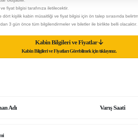
lar oluşabilir.
fiyat bilgisi tarafınıza iletilecektir.
e dört kişilik kabin müsaitliği ve fiyat bilgisi için ön talep sırasında belirt
 3 gün önce tüm bilgilendirmeler ve biletler ile birlikte belli olacaktır.
Kabin Bilgileri ve Fiyatlar
Kabin Bilgileri ve Fiyatları Görebilmek için tıklayınız.
an Adı
Varış Saati
mi