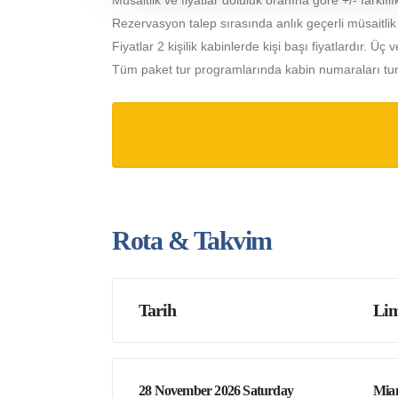
Müsaitlik ve fiyatlar doluluk oranına göre +/- farklılık
Rezervasyon talep sırasında anlık geçerli müsaitlik ve 
Fiyatlar 2 kişilik kabinlerde kişi başı fiyatlardır. Üç v
Tüm paket tur programlarında kabin numaraları turdan
Rota & Takvim
Tarih
Lim
28 November 2026 Saturday
Mia