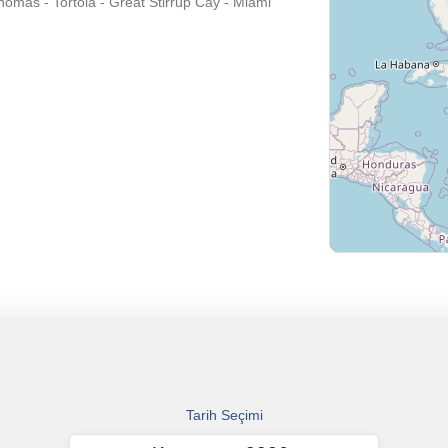
homas - Tortola - Great Stirrup Cay - Miami
Tarih Seçimi