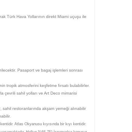
rak Türk Hava Yollarının direkt Miami uçuşu ile
ilecektir. Pasaport ve bagaj işlemleri sonrası
tropik atmosferini keşfetme fırsatı bulabilirler.
 çevrili sahil yolları ve Art Deco mimarisi
 sahil restoranlarında akşam yemeği alınabilir
bilir.
kentidir. Atlas Okyanusu kıyısında bir kıyı kentidir.
k yaşamaktadır. Halkın %66,75'i İspanyolca konuşur.