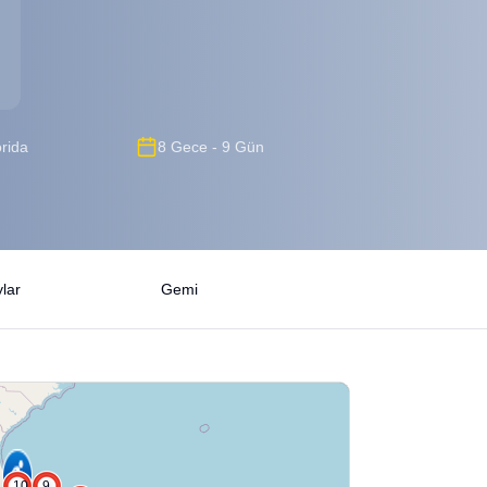
orida
8 Gece - 9 Gün
lar
Gemi
3
10
9