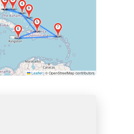
4
8
5
7
6
Leaflet
|
© OpenStreetMap contributors