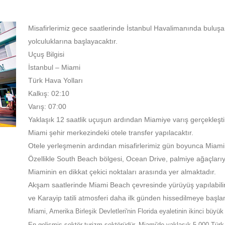
Misafirlerimiz gece saatlerinde İstanbul Havalimanında buluşa
yolculuklarına başlayacaktır.
Uçuş Bilgisi
İstanbul – Miami
Türk Hava Yolları
Kalkış: 02:10
Varış: 07:00
Yaklaşık 12 saatlik uçuşun ardından Miamiye varış gerçekleştir
Miami şehir merkezindeki otele transfer yapılacaktır.
Otele yerleşmenin ardından misafirlerimiz gün boyunca Miaminin 
Özellikle South Beach bölgesi, Ocean Drive, palmiye ağaçlarıyla
Miaminin en dikkat çekici noktaları arasında yer almaktadır.
Akşam saatlerinde Miami Beach çevresinde yürüyüş yapılabilir,
ve Karayip tatili atmosferi daha ilk günden hissedilmeye başlana
Miami, Amerika Birleşik Devletleri'nin Florida eyaletinin ikinci büyük 
En gelişmiş sektör turizm sektörüdür. Miami'de yaklaşık 5.000 Tür