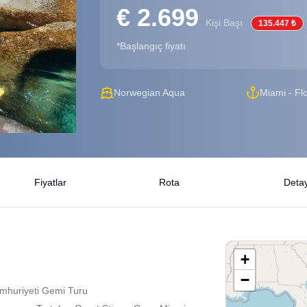
€ 2.699
Kişi Başı
135.447 ₺
*Başlangıç fiyatı
Norwegian Aqua
Miami - Fl
Fiyatlar
Rota
Detay
+
−
umhuriyeti Gemi Turu