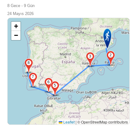
8 Gece - 9 Gün
24 Mayıs 2026
+
−
2
3
8
7
6
5
Leaflet
|
© OpenStreetMap contributors