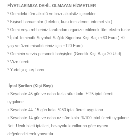
FİYATLARIMIZA DAHİL OLMAYAN HİZMETLER
* Gemideki tüm alkollü ve bazı alkolsüz içecekler
* Kişisel harcamalar (Telefon, kuru temizleme, internet vb.)
* Gemi veya rehberiniz tarafından organize edilecek tüm ekstra turlar
* İptal Teminatlı Seyahat Sağlık Sigortası Kişi Başı +60 Euro ( 70
yaş ve üzeri misafirlerimiz için +120 Euro)
* Geminin servis personeli bahşişleri (Gecelik Kişi Başı 20 Usd)
* Vize ücreti
* Yurtdışı çıkış harcı
İptal Şartları (Kişi Başı)
• Seyahate 45 gün ve daha fazla süre kala: %25 iptal ücreti
uygulanır.
• Seyahate 44–15 gün kala: %50 iptal ücreti uygulanır.
• Seyahate 14 gün ve daha az süre kala: %100 iptal ücreti uygulanır.
Not: Uçak bileti iptalleri, havayolu kurallarına göre ayrıca
değerlendirilerek yansıtılır.