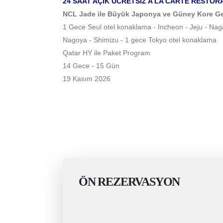
24 SAAT AÇIK ÜCRETSİZ A LA CARTE RESTO
NCL Jade ile Büyük Japonya ve Güney Kore G
1 Gece Seul otel konaklama - Incheon - Jeju - Nag
Nagoya - Shimizu - 1 gece Tokyo otel konaklama
Qatar HY ile Paket Program
14 Gece - 15 Gün
19 Kasım 2026
ÖN REZERVASYON