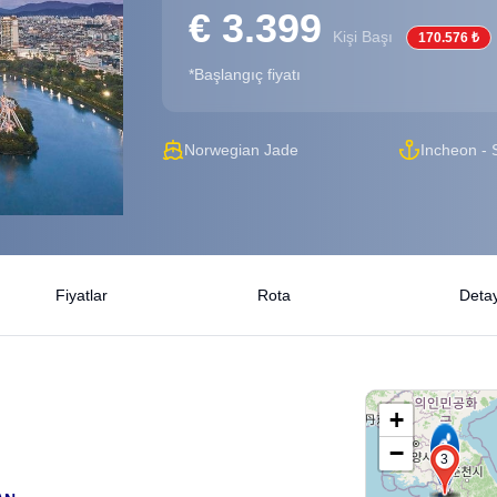
€ 3.399
Kişi Başı
170.576 ₺
*Başlangıç fiyatı
Norwegian Jade
Incheon - 
Fiyatlar
Rota
Detay
+
−
2
3