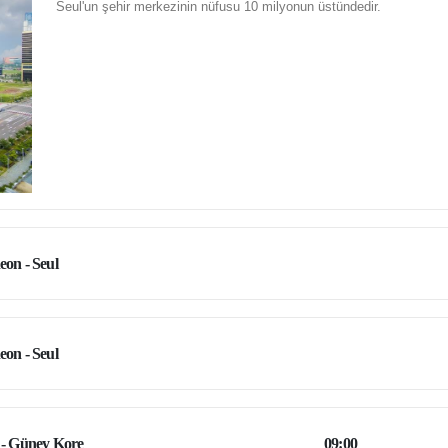
Seul'un şehir merkezinin nüfusu 10 milyonun üstündedir.
eon - Seul
eon - Seul
 - Güney Kore
09:00