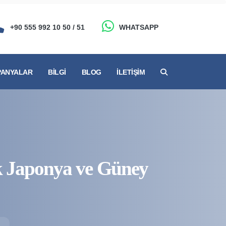
+90 555 992 10 50 / 51
WHATSAPP
ANYALAR
BILGI
BLOG
İLETIŞIM
k Japonya ve Güney