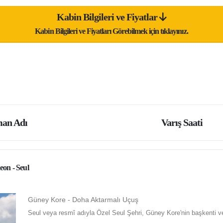
Kabin Bilgileri ve Fiyatlar
Kabin Bilgileri ve Fiyatları Görebilmek için tıklayınız.
an Adı
Varış Saati
eon - Seul
Güney Kore - Doha Aktarmalı Uçuş
Seul veya resmî adıyla Özel Seul Şehri, Güney Kore'nin başkenti ve