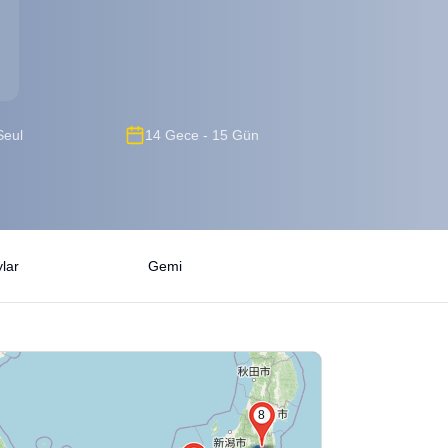
Seul
14 Gece - 15 Gün
lar
Gemi
8