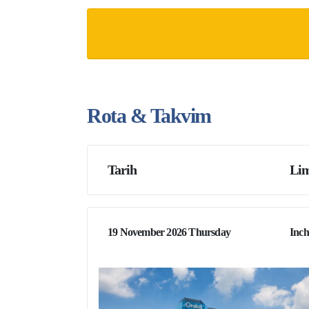
Rota & Takvim
Tarih
Lim
19 November 2026 Thursday
Inch