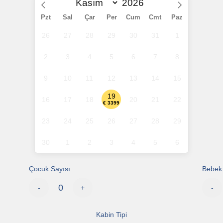
Pzt
Sal
Çar
Per
Cum
Cmt
Paz
26
27
28
29
30
31
1
2
3
4
5
6
7
8
9
10
11
12
13
14
15
19
16
17
18
20
21
22
€ 3399
23
24
25
26
27
28
29
30
1
2
3
4
5
6
Çocuk Sayısı
Bebek 
-
+
-
Kabin Tipi