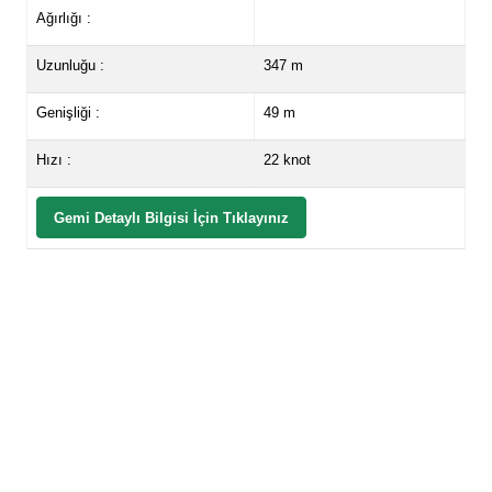
Ağırlığı :
Uzunluğu :
347 m
Genişliği :
49 m
Hızı :
22 knot
Gemi Detaylı Bilgisi İçin Tıklayınız