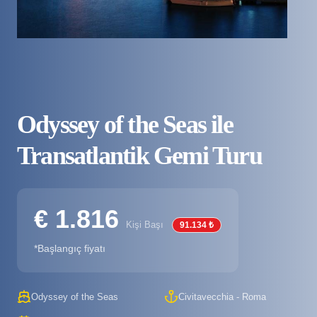
Odyssey of the Seas ile
Transatlantik Gemi Turu
€ 1.816
Kişi Başı
91.134 ₺
*Başlangıç fiyatı
Odyssey of the Seas
Civitavecchia - Roma