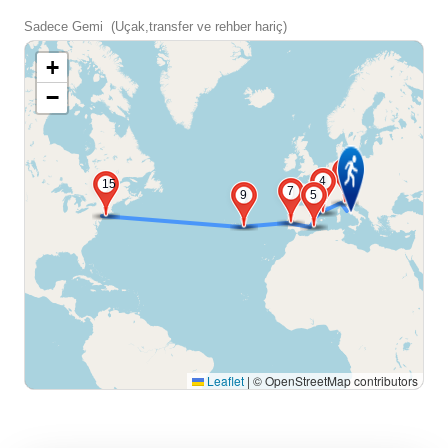
Sadece Gemi (Uçak,transfer ve rehber hariç)
+
−
2
4
15
7
9
5
Leaflet
|
© OpenStreetMap contributors