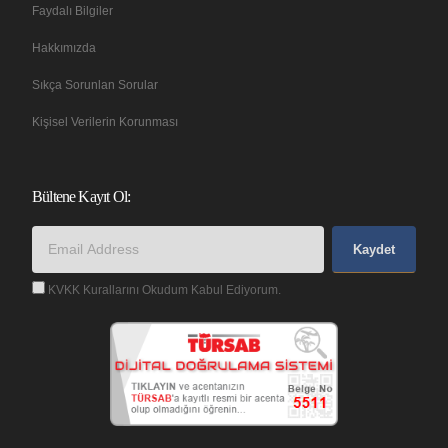
Faydalı Bilgiler
Hakkımızda
Sıkça Sorunlan Sorular
Kişisel Verilerin Korunması
Bültene Kayıt Ol:
Kaydet
KVKK Kurallarını Okudum Kabul Ediyorum.