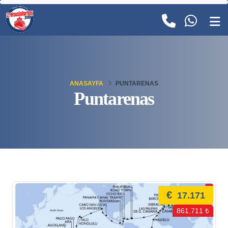
ANASAYFA
PUNTARENAS
Puntarenas
€
17.171
861.711 ₺