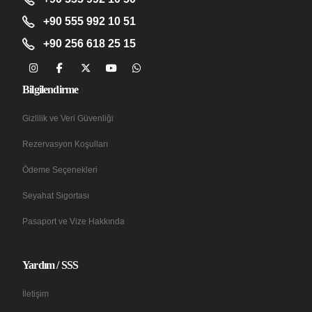
+90 555 992 10 51
+90 256 618 25 15
Bilgilendirme
Gizlilik ve Veri Güvenliği
Rezervasyon Koşulları
Ödeme Seçenekleri
Seyahat Sigortası
Pasaport ve Vize Hakkında
Yardım / SSS
İletişim