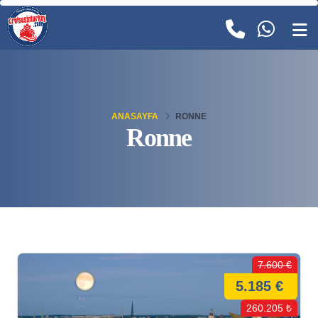
ANASAYFA
RONNE
Ronne
7.600 €
5.185 €
260.205 ₺