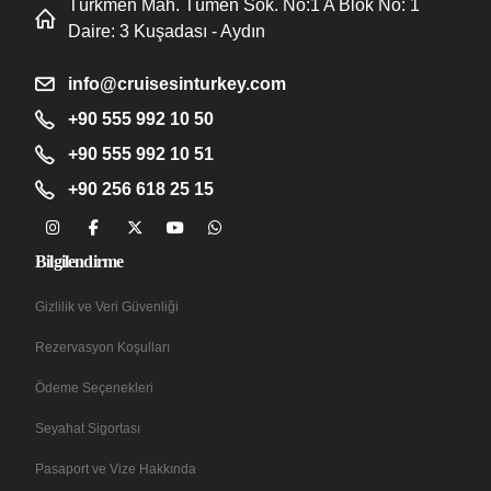
Türkmen Mah. Tümen Sok. No:1 A Blok No: 1
Daire: 3 Kuşadası - Aydın
info@cruisesinturkey.com
+90 555 992 10 50
+90 555 992 10 51
+90 256 618 25 15
Bilgilendirme
Gizlilik ve Veri Güvenliği
Rezervasyon Koşulları
Ödeme Seçenekleri
Seyahat Sigortası
Pasaport ve Vize Hakkında