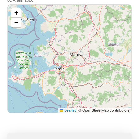
01 Aralık 2026
+
−
Leaflet
|
© OpenStreetMap contributors