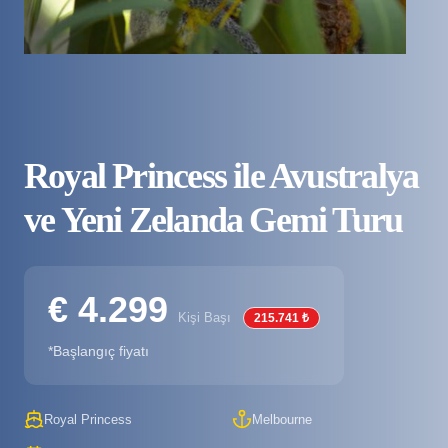
Royal Princess ile Avustralya
ve Yeni Zelanda Gemi Turu
€ 4.299
Kişi Başı
215.741 ₺
*Başlangıç fiyatı
Royal Princess
Melbourne