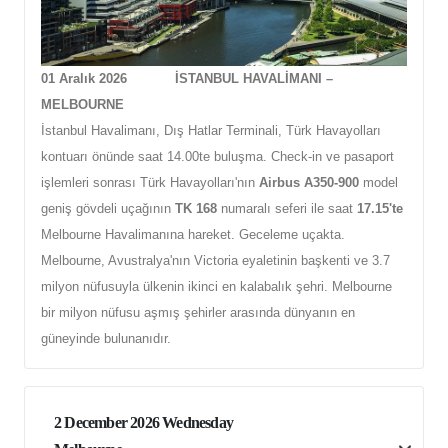
01 Aralık 2026
İSTANBUL HAVALİMANI –
MELBOURNE
İstanbul Havalimanı, Dış Hatlar Terminali, Türk Havayolları
kontuarı önünde saat 14.00te buluşma. Check-in ve pasaport
işlemleri sonrası Türk Havayolları'nın
Airbus A350-900
model
geniş gövdeli uçağının
TK 168
numaralı seferi ile saat
17.15'te
Melbourne Havalimanına hareket
. Geceleme uçakta.
Melbourne, Avustralya'nın Victoria eyaletinin başkenti ve 3.7
milyon nüfusuyla ülkenin ikinci en kalabalık şehri. Melbourne
bir milyon nüfusu aşmış şehirler arasında dünyanın en
güneyinde bulunanıdır.
2 December 2026 Wednesday