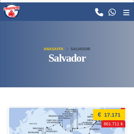
ANASAYFA
SALVADOR
Salvador
€
17.171
861.711 ₺