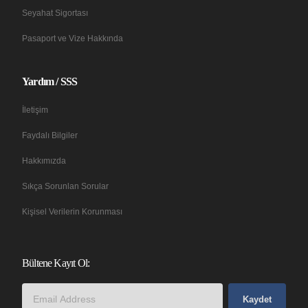
Seyahat Sigortası
Pasaport ve Vize Hakkında
Yardım / SSS
İletişim
Faydalı Bilgiler
Hakkımızda
Sıkça Sorunlan Sorular
Kişisel Verilerin Korunması
Bültene Kayıt Ol:
Kaydet