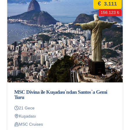
€
3.111
156.123 ₺
MSC Divina ile Kuşadası`ndan Santos`a Gemi
Turu
21 Gece
Kuşadası
MSC Cruises