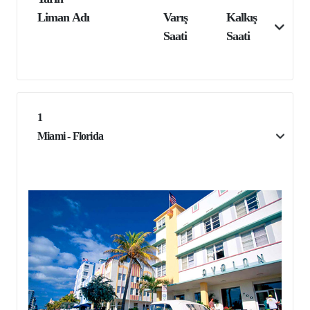
Liman Adı
Varış
Kalkış
Saati
Saati
1
Miami - Florida