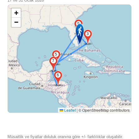
17 ve 31 Ocak 2026
+
−
2
9
3
5
7
6
Leaflet
|
© OpenStreetMap contributors
Müsaitlik ve fiyatlar doluluk oranına göre +/- farklılıklar oluşabilir.