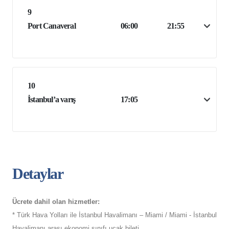
9
Port Canaveral
06:00
21:55
10
İstanbul’a varış
17:05
Detaylar
Ücrete dahil olan hizmetler:
* Türk Hava Yolları ile İstanbul Havalimanı – Miami / Miami - İstanbul
Havalimanı arası ekonomi sınıfı uçak bileti