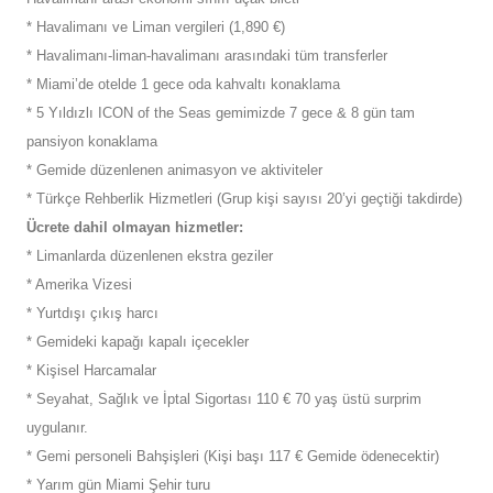
* Havalimanı ve Liman vergileri (1,890 €)
* Havalimanı-liman-havalimanı arasındaki tüm transferler
* Miami’de otelde 1 gece oda kahvaltı konaklama
* 5 Yıldızlı ICON of the Seas gemimizde 7 gece & 8 gün tam
pansiyon konaklama
* Gemide düzenlenen animasyon ve aktiviteler
* Türkçe Rehberlik Hizmetleri (Grup kişi sayısı 20’yi geçtiği takdirde)
Ücrete dahil olmayan hizmetler:
* Limanlarda düzenlenen ekstra geziler
* Amerika Vizesi
* Yurtdışı çıkış harcı
* Gemideki kapağı kapalı içecekler
* Kişisel Harcamalar
* Seyahat, Sağlık ve İptal Sigortası 110 € 70 yaş üstü surprim
uygulanır.
* Gemi personeli Bahşişleri (Kişi başı 117 € Gemide ödenecektir)
* Yarım gün Miami Şehir turu