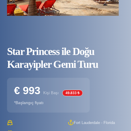
Star Princess ile Doğu
Karayipler Gemi Turu
€ 993
Kişi Başı
49.833 ₺
*Başlangıç fiyatı
Fort Lauderdale - Florida