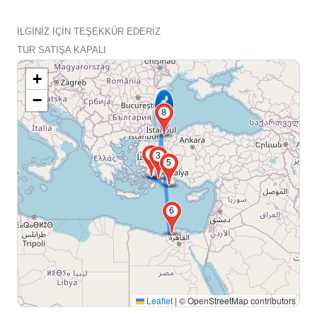
İLGİNİZ İÇİN TEŞEKKÜR EDERİZ
TUR SATIŞA KAPALI
+
−
8
4
3
5
6
Leaflet
|
© OpenStreetMap contributors