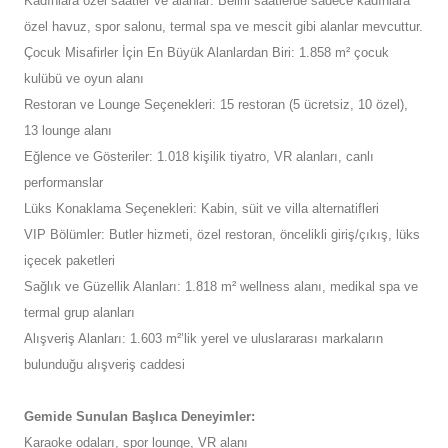
Kadınlara özel saatler ve alanlar: Belirli saatlerde sadece kadınlara
özel havuz, spor salonu, termal spa ve mescit gibi alanlar mevcuttur.
Çocuk Misafirler İçin En Büyük Alanlardan Biri: 1.858 m² çocuk
kulübü ve oyun alanı
Restoran ve Lounge Seçenekleri: 15 restoran (5 ücretsiz, 10 özel),
13 lounge alanı
Eğlence ve Gösteriler: 1.018 kişilik tiyatro, VR alanları, canlı
performanslar
Lüks Konaklama Seçenekleri: Kabin, süit ve villa alternatifleri
VIP Bölümler: Butler hizmeti, özel restoran, öncelikli giriş/çıkış, lüks
içecek paketleri
Sağlık ve Güzellik Alanları: 1.818 m² wellness alanı, medikal spa ve
termal grup alanları
Alışveriş Alanları: 1.603 m²’lik yerel ve uluslararası markaların
bulunduğu alışveriş caddesi
Gemide Sunulan Başlıca Deneyimler:
Karaoke odaları, spor lounge, VR alanı