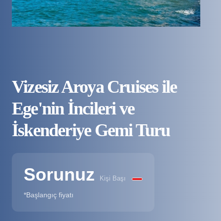
Vizesiz Aroya Cruises ile
Ege'nin İncileri ve
İskenderiye Gemi Turu
Sorunuz
Kişi Başı
*Başlangıç fiyatı