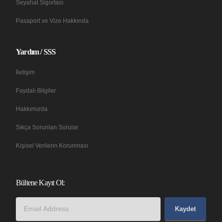
Seyahat Sigortası
Pasaport ve Vize Hakkında
Yardım / SSS
İletişim
Faydalı Bilgiler
Hakkımızda
Sıkça Sorunlan Sorular
Kişisel Verilerin Korunması
Bültene Kayıt Ol:
Kaydet