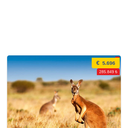
€
5.696
285.849 ₺