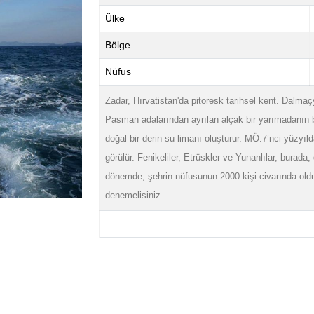
Ülke
Bölge
Nüfus
Zadar, Hırvatistan'da pitoresk tarihsel kent. Dalma
Pasman adalarından ayrılan alçak bir yarımadanın b
doğal bir derin su limanı oluşturur. MÖ.7’nci yüzyıl
görülür. Fenikeliler, Etrüskler ve Yunanlılar, burada, 
dönemde, şehrin nüfusunun 2000 kişi civarında oldu
denemelisiniz.