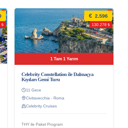
€
9
2.596
 ₺
130.278 ₺
1 Tam 1 Yarım
Celebrity Constellation ile Dalmaçya
Kıyıları Gemi Turu
11 Gece
Civitavecchia - Roma
Celebrity Cruises
THY ile Paket Program