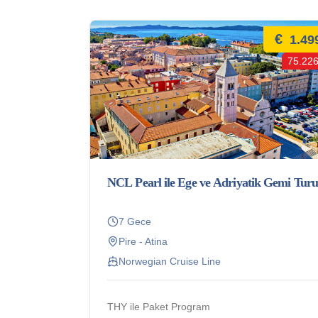
€
1.49
75.226
NCL Pearl ile Ege ve Adriyatik Gemi Turu
7 Gece
Pire - Atina
Norwegian Cruise Line
THY ile Paket Program