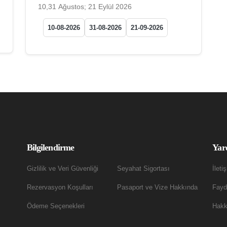
10,31 Ağustos; 21 Eylül 2026
10-08-2026
31-08-2026
21-09-2026
Bilgilendirme
Yar
Gizlilik ve Veri Güvenliği
Seyahat Sigortası
İleti
Rezervasyon Koşulları
Pasaport ve Vize Hakkında
Fayda
Ödeme Seçenekleri
Hakk