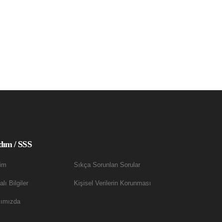
dım / SSS
şim
Sıkça Sorunlan Sorular
lı Bilgiler
Kişisel Verilerin Korunması
ımızda