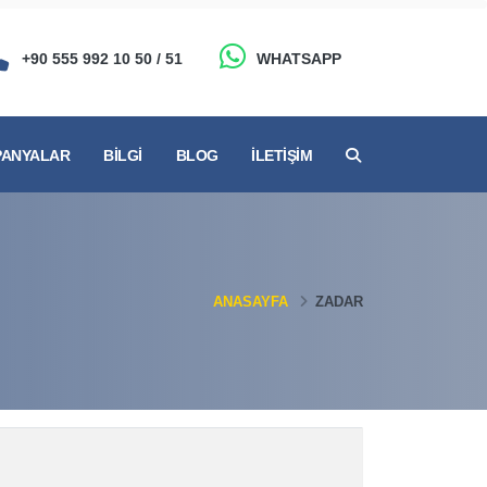
+90 555 992 10 50 / 51
WHATSAPP
ANYALAR
BILGI
BLOG
İLETIŞIM
ANASAYFA
ZADAR