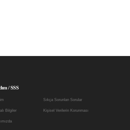
dım / SSS
şim
Sıkça Sorunlan Sorular
lı Bilgiler
Kişisel Verilerin Korunması
ımızda