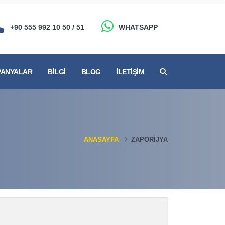
+90 555 992 10 50 / 51
WHATSAPP
ANYALAR
BILGI
BLOG
İLETIŞIM
ANASAYFA
ZAPORIJYA