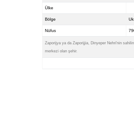
Ülke
Bölge
Uk
Nüfus
79
Zaporijya ya da Zaporijjia, Dinyeper Nehri'nin sahil
merkezi olan şehir.