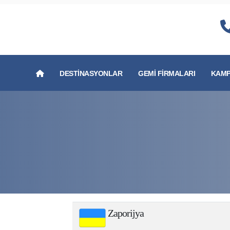
DESTINASYONLAR
GEMI FIRMALARI
KAMP
Zaporijya