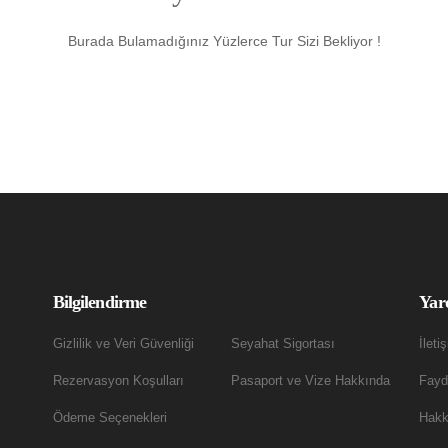
Burada Bulamadığınız Yüzlerce Tur Sizi Bekliyor !
Bilgilendirme
Yar
Gizlilik ve Veri Güvenliği
Seyahat Sigortası
İleti
Rezervasyon Koşulları
Pasaport ve Vize Hakkında
Fayda
Ödeme Seçenekleri
Hakk