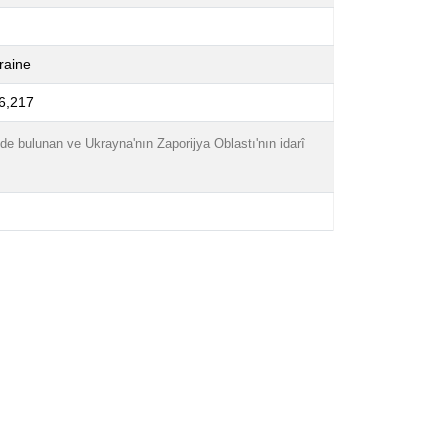
raine
6,217
inde bulunan ve Ukrayna'nın Zaporijya Oblastı'nın idarî