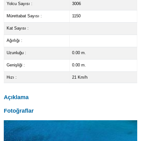
Yolcu Sayısı :
3006
Mürettabat Sayısı :
1150
Kat Sayısı :
Ağırlığı :
Uzunluğu :
0.00 m.
Genişliği :
0.00 m.
Hızı :
21 Km/h
Açıklama
Fotoğraflar