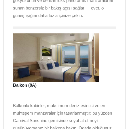
gökyüzünün ve denizin lüks panoramik manzaralarını
sunan benzersiz bir bakış açısı sağlar — evet, o
güneş ışığını daha fazla içinize çekin.
Balkon (8A)
Balkonlu kabinler, maksimum deniz esintisi ve en
muhteşem manzaralar için tasarlanmıştır; bu yüzden
Carnival Sunshine gemisinde seyahat etmeyi
düşünüyorsanız bir balkona bakın. Odada olduğunuz