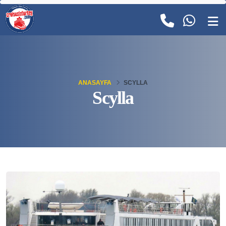
ANASAYFA
SCYLLA
Scylla