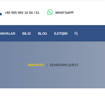
+90 555 992 10 50 / 51
WHATSAPP
ANYALAR
BILGI
BLOG
İLETIŞIM
ANASAYFA
SEABOURN QUEST