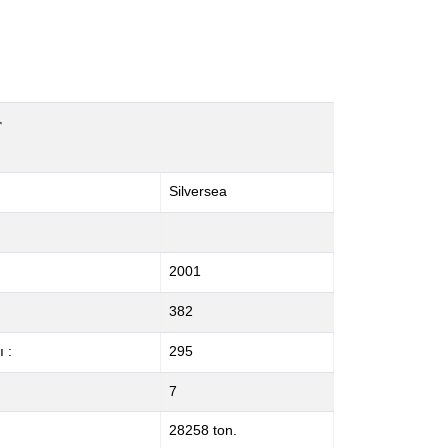
r
Silversea
2001
382
 :
295
7
28258 ton.