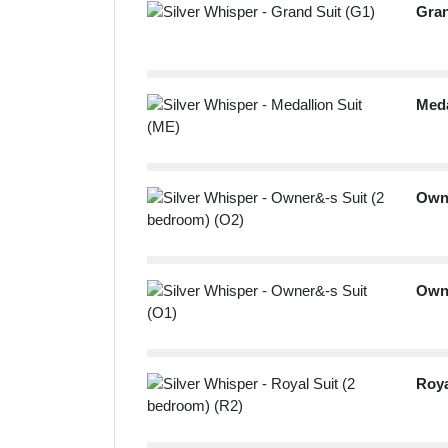
Gran
Meda
Owne
Owne
Roya