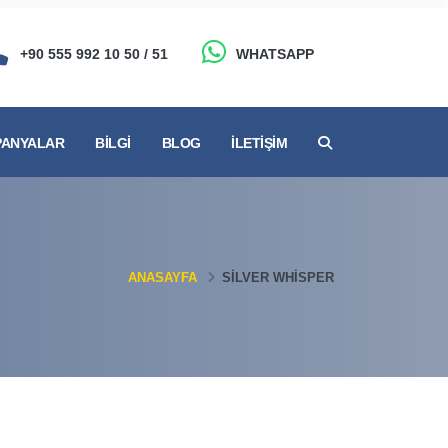
+90 555 992 10 50 / 51
WHATSAPP
ANYALAR
BILGI
BLOG
İLETIŞIM
ANASAYFA
SILVER WHISPER