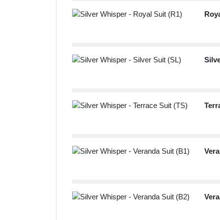
Roya
Silv
Terr
Vera
Vera