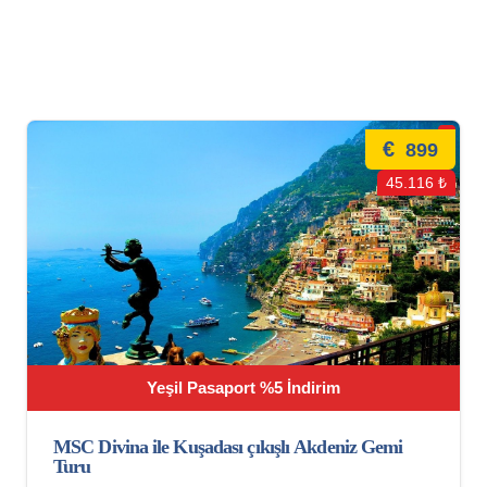
€
899
45.116 ₺
Yeşil Pasaport %5 İndirim
MSC Divina ile Kuşadası çıkışlı Akdeniz Gemi
Turu