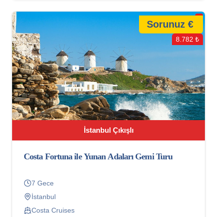
Sorunuz €
8.782 ₺
İstanbul Çıkışlı
Costa Fortuna ile Yunan Adaları Gemi Turu
7 Gece
İstanbul
Costa Cruises