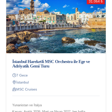
31.064 ₺
İstanbul Hareketli MSC Orchestra ile Ege ve
Adriyatik Gemi Turu
7 Gece
İstanbul
MSC Cruises
Yunanistan ve İtalya
Kasım; Aralık 2026; Mart ve Nisan 2027, her hafta