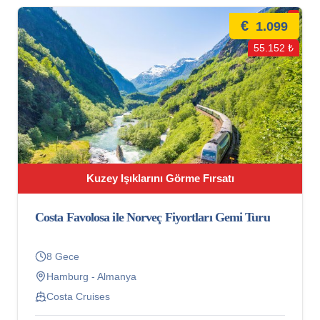
€
1.099
55.152 ₺
Kuzey Işıklarını Görme Fırsatı
Costa Favolosa ile Norveç Fiyortları Gemi Turu
8 Gece
Hamburg - Almanya
Costa Cruises