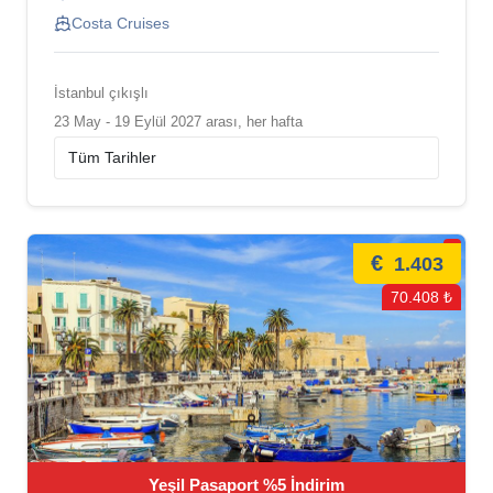
Costa Cruises
İstanbul çıkışlı
23 May - 19 Eylül 2027 arası, her hafta
€
1.403
70.408 ₺
Yeşil Pasaport %5 İndirim