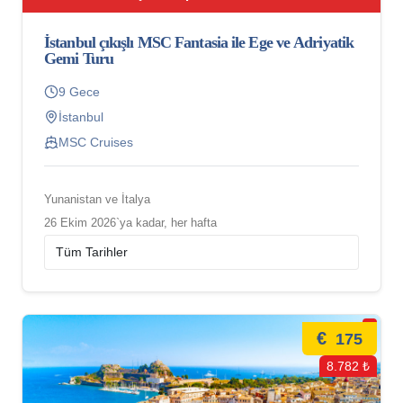
İstanbul çıkışlı MSC Fantasia ile Ege ve Adriyatik
Gemi Turu
9 Gece
İstanbul
MSC Cruises
Yunanistan ve İtalya
26 Ekim 2026`ya kadar, her hafta
€
175
8.782 ₺