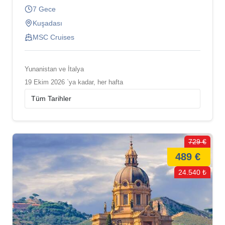
7 Gece
Kuşadası
MSC Cruises
Yunanistan ve İtalya
19 Ekim 2026 `ya kadar, her hafta
729 €
489 €
24.540 ₺