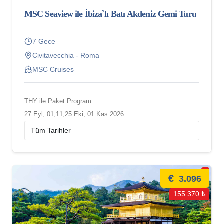
MSC Seaview ile İbiza`lı Batı Akdeniz Gemi Turu
7 Gece
Civitavecchia - Roma
MSC Cruises
THY ile Paket Program
27 Eyl; 01,11,25 Eki; 01 Kas 2026
€
3.096
155.370 ₺