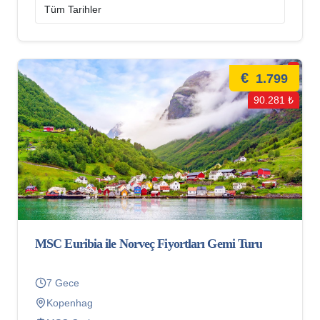
€
1.799
90.281 ₺
MSC Euribia ile Norveç Fiyortları Gemi Turu
7 Gece
Kopenhag