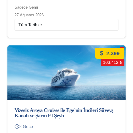
Sadece Gemi
27 Ağustos 2026
$
2.399
103.412 ₺
Vizesiz Aroya Cruises ile Ege`nin İncileri Süveyş
Kanalı ve Şarm El-Şeyh
8 Gece