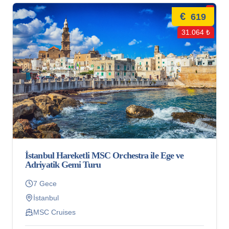
€
619
31.064 ₺
İstanbul Hareketli MSC Orchestra ile Ege ve
Adriyatik Gemi Turu
7 Gece
İstanbul
MSC Cruises