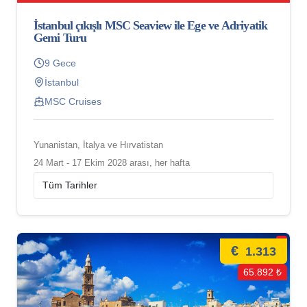
İstanbul çıkışlı MSC Seaview ile Ege ve Adriyatik
Gemi Turu
9 Gece
İstanbul
MSC Cruises
Yunanistan, İtalya ve Hırvatistan
24 Mart - 17 Ekim 2028 arası, her hafta
€
1.313
65.892 ₺