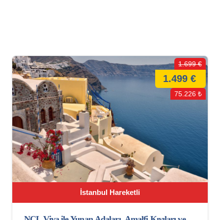
1.699 €
1.499 €
75.226 ₺
İstanbul Hareketli
NCL Viva ile Yunan Adaları, Amalfi Kıyıları ve