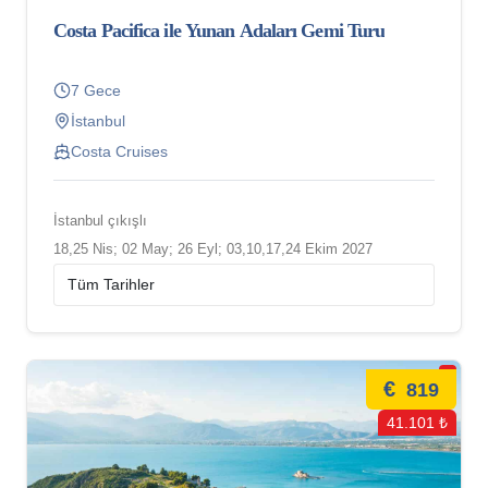
Costa Pacifica ile Yunan Adaları Gemi Turu
7 Gece
İstanbul
Costa Cruises
İstanbul çıkışlı
18,25 Nis; 02 May; 26 Eyl; 03,10,17,24 Ekim 2027
€
819
41.101 ₺