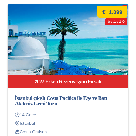
€
1.099
55.152 ₺
2027 Erken Rezervasyon Fırsatı
İstanbul çıkışlı Costa Pacifica ile Ege ve Batı
Akdeniz Gemi Turu
14 Gece
İstanbul
Costa Cruises