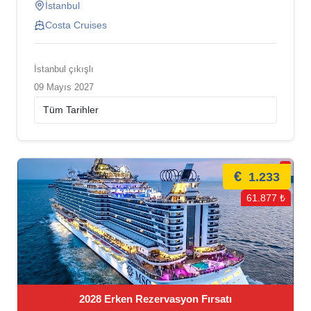
İstanbul
Costa Cruises
İstanbul çıkışlı
09 Mayıs 2027
€
1.233
61.877 ₺
2028 Erken Rezervasyon Fırsatı