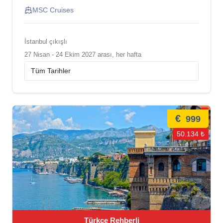
MSC Cruises
İstanbul çıkışlı
27 Nisan - 24 Ekim 2027 arası, her hafta
€
999
50.134 ₺
Türkçe Rehberli