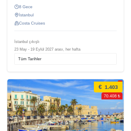
8 Gece
İstanbul
Costa Cruises
İstanbul çıkışlı
23 May - 19 Eylül 2027 arası, her hafta
€
1.403
70.408 ₺