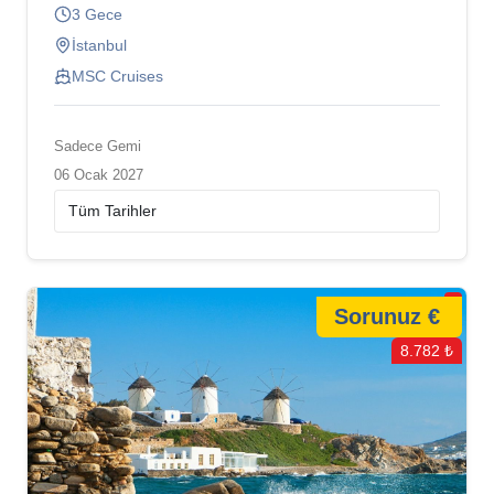
3 Gece
İstanbul
MSC Cruises
Sadece Gemi
06 Ocak 2027
Sorunuz €
8.782 ₺