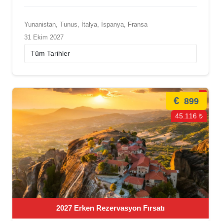
Yunanistan, Tunus, İtalya, İspanya, Fransa
31 Ekim 2027
€
899
45.116 ₺
2027 Erken Rezervasyon Fırsatı