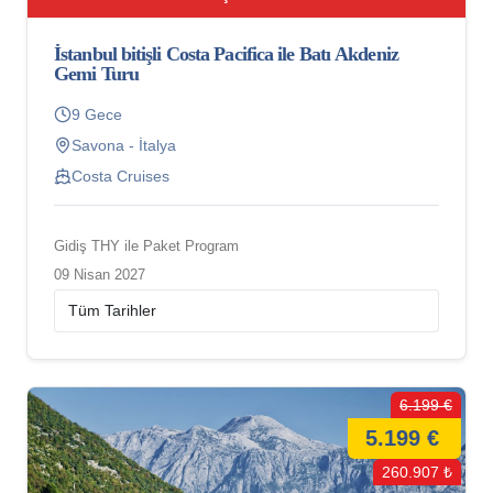
İstanbul bitişli Costa Pacifica ile Batı Akdeniz
Gemi Turu
9 Gece
Savona - İtalya
Costa Cruises
Gidiş THY ile Paket Program
09 Nisan 2027
6.199 €
5.199 €
260.907 ₺